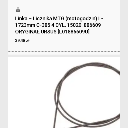
Linka – Licznika MTG (motogodzin) L-
1723mm C-385 4 CYL. 15020. 886609
ORYGINAŁ URSUS [L01886609U]
39,48
zł
zł
39,48