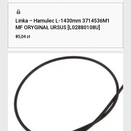
Linka – Hamulec L-1430mm 3714536M1
MF ORYGINAŁ URSUS [L02880108U]
85,04
zł
zł
85,04