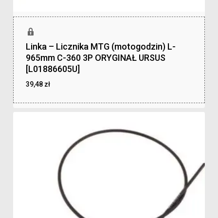
Linka – Licznika MTG (motogodzin) L-
965mm C-360 3P ORYGINAŁ URSUS
[L01886605U]
39,48
zł
zł
39,48