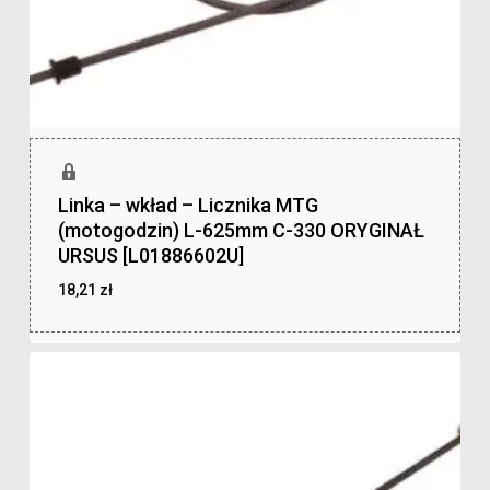
Linka – wkład – Licznika MTG
(motogodzin) L-625mm C-330 ORYGINAŁ
URSUS [L01886602U]
18,21
zł
zł
18,21