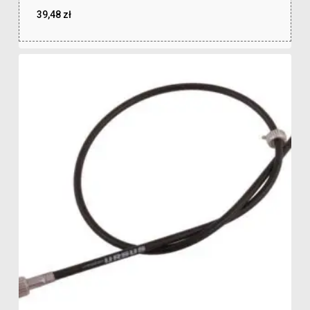
39,48
zł
zł
39,48