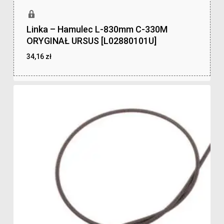
Linka – Hamulec L-830mm C-330M
ORYGINAŁ URSUS [L02880101U]
34,16
zł
zł
34,16