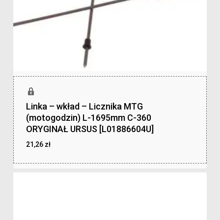
Linka – wkład – Licznika MTG
(motogodzin) L-1695mm C-360
ORYGINAŁ URSUS [L01886604U]
21,26
zł
zł
21,26