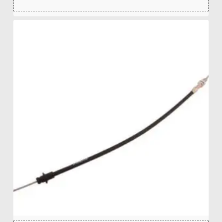
zł
16,70