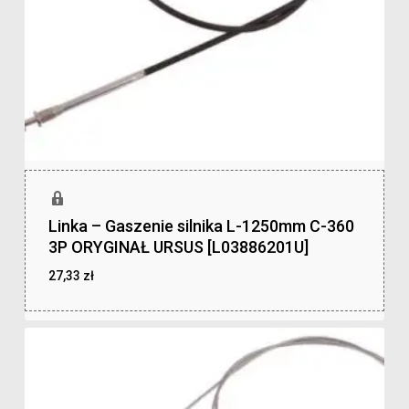
Linka – Gaszenie silnika L-1250mm C-360
3P ORYGINAŁ URSUS [L03886201U]
27,33
zł
zł
27,33