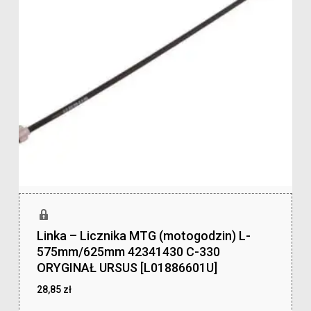
Linka – Licznika MTG (motogodzin) L-
575mm/625mm 42341430 C-330
ORYGINAŁ URSUS [L01886601U]
28,85
zł
zł
28,85