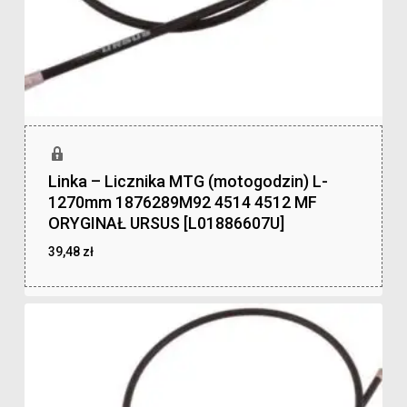
Linka – Licznika MTG (motogodzin) L-
1270mm 1876289M92 4514 4512 MF
ORYGINAŁ URSUS [L01886607U]
39,48
zł
zł
39,48