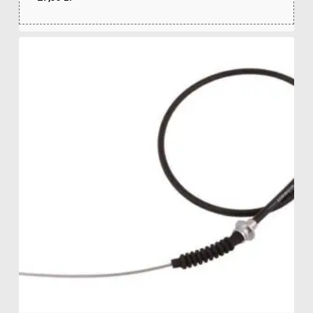
zł
27,33