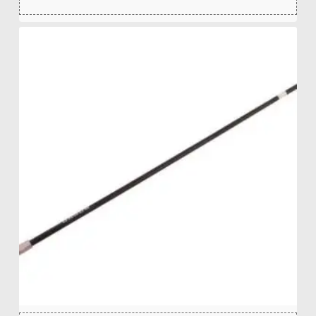
zł
32,64