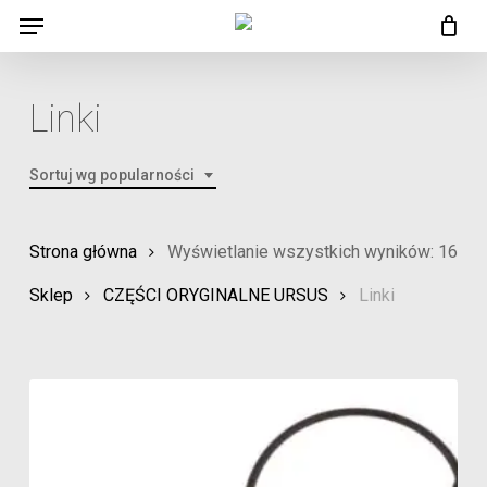
Menu
Skip
Menu
to
main
Linki
content
Sortuj wg popularności
Pos
Strona główna
Wyświetlanie wszystkich wyników: 16
wed
Sklep
CZĘŚCI ORYGINALNE URSUS
Linki
pop