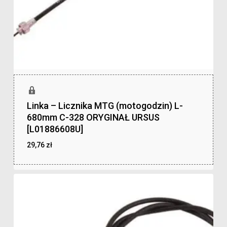
Linka – Licznika MTG (motogodzin) L-
680mm C-328 ORYGINAŁ URSUS
[L01886608U]
29,76
zł
zł
29,76