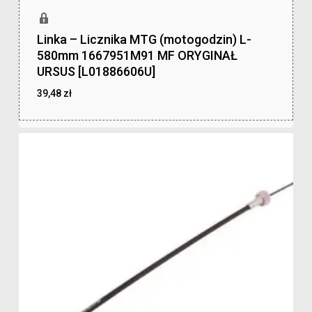
Linka – Licznika MTG (motogodzin) L-
580mm 1667951M91 MF ORYGINAŁ
URSUS [L01886606U]
39,48
zł
zł
39,48