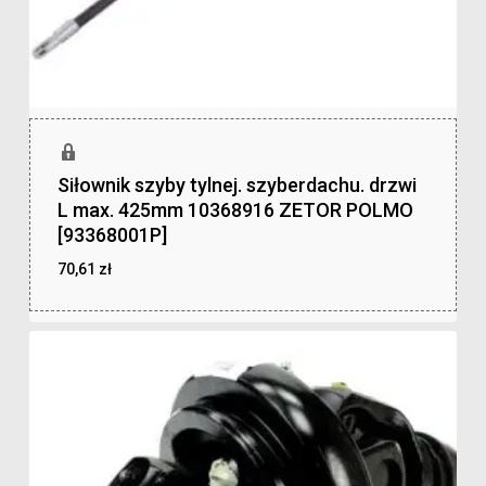
Siłownik szyby tylnej. szyberdachu. drzwi
L max. 425mm 10368916 ZETOR POLMO
[93368001P]
70,61
zł
zł
70,61