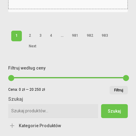
zł
30,36
1
2
3
4
…
981
982
983
Next
Filtruj według ceny
Cen
Cen
Cena:
0 zł
—
20 250 zł
Filtruj
min
ma
Szukaj
Szukaj
Kategorie Produktów