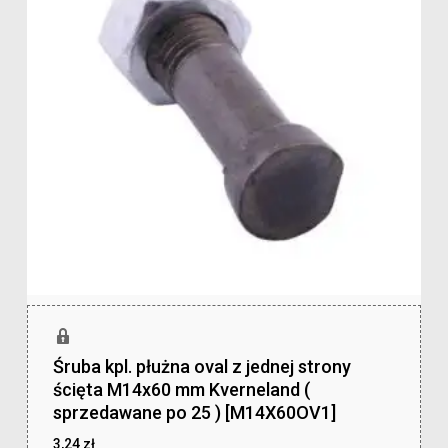
Śruba kpl. płużna oval z jednej strony
ścięta M14x60 mm Kverneland (
sprzedawane po 25 ) [M14X60OV1]
3,24
zł