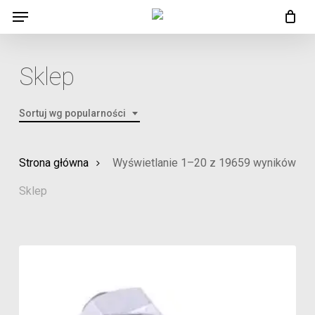
Menu
Skip
Menu
to
main
Sklep
content
Sortuj wg popularności
Pos
Strona główna
Wyświetlanie 1–20 z 19659 wyników
wed
Sklep
pop