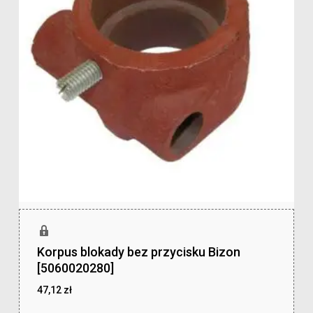
Korpus blokady bez przycisku Bizon
[5060020280]
47,12
zł
zł
47,12