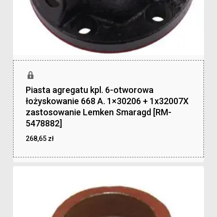
Piasta agregatu kpl. 6-otworowa
łożyskowanie 668 A. 1×30206 + 1x32007X
zastosowanie Lemken Smaragd [RM-
5478882]
268,65
zł
zł
268,65