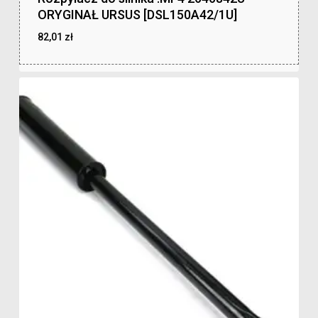
ORYGINAŁ URSUS [DSL150A42/1U]
82,01
zł
zł
82,01