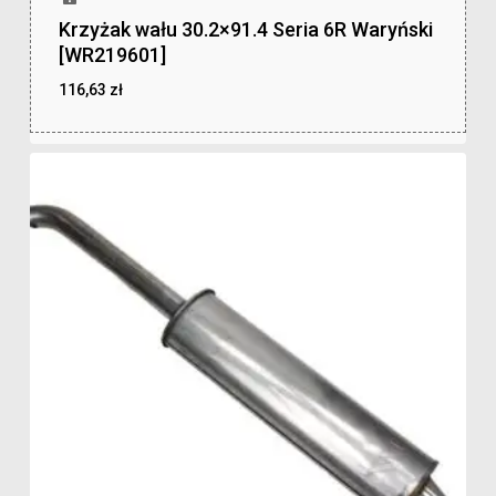
Krzyżak wału 30.2×91.4 Seria 6R Waryński
[WR219601]
116,63
zł
zł
116,63