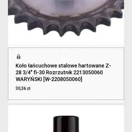
Koło łańcuchowe stalowe hartowane Z-
28 3/4″ fi-30 Rozrzutnik 2213050060
WARYŃSKI [W-2208050060]
30,36
zł
zł
30,36