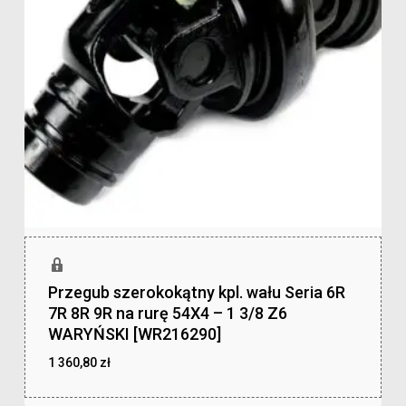
Przegub szerokokątny kpl. wału Seria 6R
7R 8R 9R na rurę 54X4 – 1 3/8 Z6
WARYŃSKI [WR216290]
1 360,80
zł
zł
1 360,80