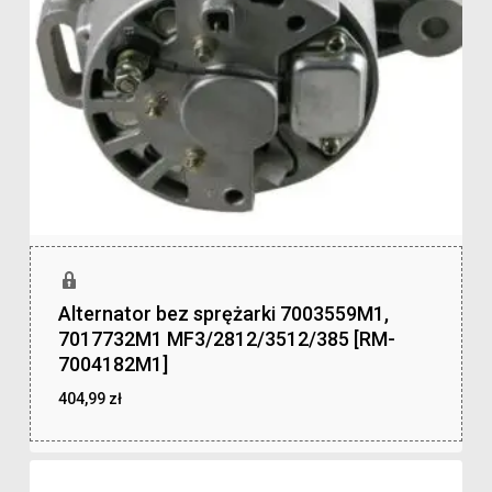
Alternator bez sprężarki 7003559M1,
7017732M1 MF3/2812/3512/385 [RM-
7004182M1]
404,99
zł
zł
404,99