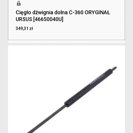
Cięgło dźwignia dolna C-360 ORYGINAŁ
URSUS [46650040U]
349,31
zł
zł
349,31