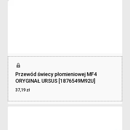
Przewód świecy płomieniowej MF4
ORYGINAŁ URSUS [1876549M92U]
37,19
zł
zł
37,19