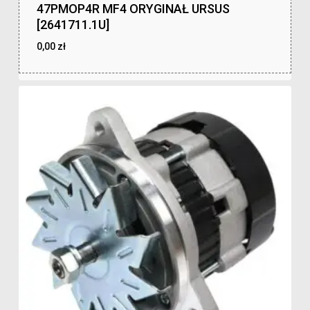
47PMOP4R MF4 ORYGINAŁ URSUS
[2641711.1U]
0,00
zł
zł
0,00