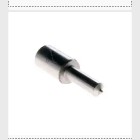
zł
27,21