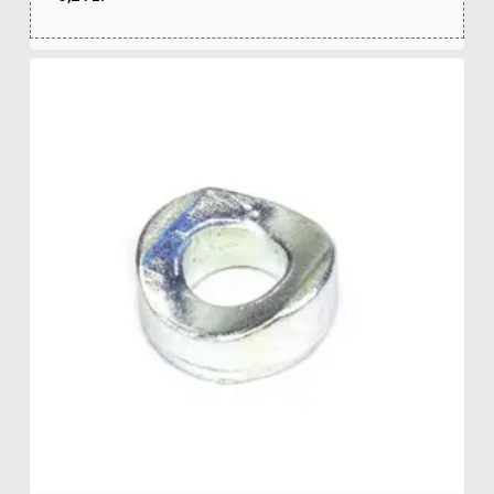
zł
3,24