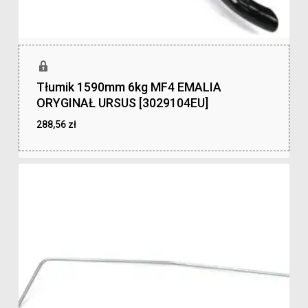
Tłumik 1590mm 6kg MF4 EMALIA
ORYGINAŁ URSUS [3029104EU]
288,56
zł
zł
288,56