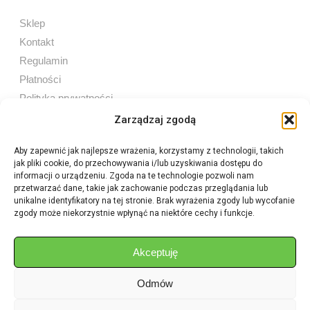
Sklep
Kontakt
Regulamin
Płatności
Polityka prywatności
Zarządzaj zgodą
Aby zapewnić jak najlepsze wrażenia, korzystamy z technologii, takich
jak pliki cookie, do przechowywania i/lub uzyskiwania dostępu do
Sprzedaż internetowa
informacji o urządzeniu. Zgoda na te technologie pozwoli nam
Tel:
605 603 753
przetwarzać dane, takie jak zachowanie podczas przeglądania lub
unikalne identyfikatory na tej stronie. Brak wyrażenia zgody lub wycofanie
zgody może niekorzystnie wpłynąć na niektóre cechy i funkcje.
Sprzedaż detaliczna
Tel:
82 576 68 80
E-mail:
aukcje.agrohurt@gmail.com
Akceptuję
Odmów
Godziny działania sklepu
Pon–Pt: 8:00 – 16:00