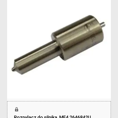
Rozpylacz do silnika .MF4 2646842U