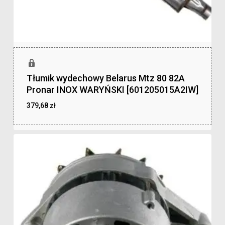
Tłumik wydechowy Belarus Mtz 80 82A
Pronar INOX WARYŃSKI [601205015A2IW]
379,68
zł
zł
379,68