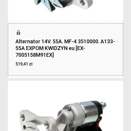
Alternator 14V. 55A. MF-4 3510000. A133-
55A EXPOM KWIDZYN eu [EX-
7005158M91EX]
519,41
zł
zł
519,41