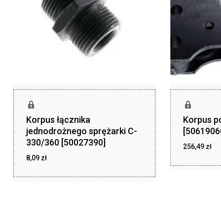
Korpus łącznika
Korpus p
jednodrożnego sprężarki C-
[5061906
330/360 [50027390]
256,49
zł
8,09
zł
zł
256,49
zł
8,09