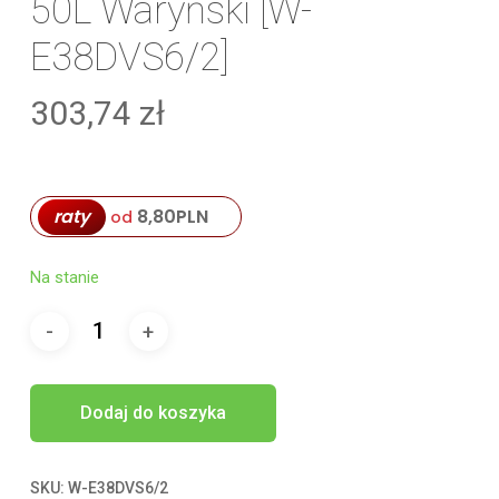
50L Waryński [W-
E38DVS6/2]
303,74
zł
raty
8,80
PLN
od
Na stanie
Dodaj do koszyka
SKU:
W-E38DVS6/2