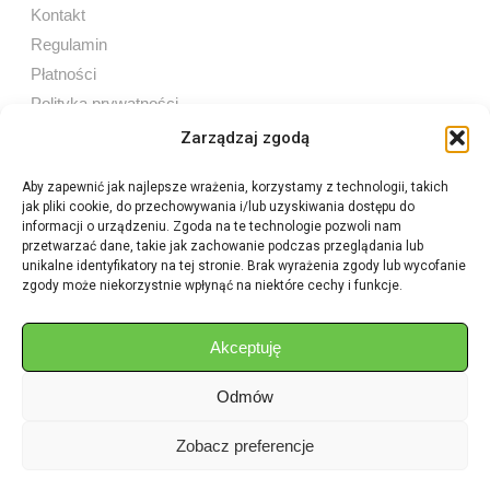
Kontakt
Regulamin
Płatności
Polityka prywatności
Zarządzaj zgodą
Aby zapewnić jak najlepsze wrażenia, korzystamy z technologii, takich
jak pliki cookie, do przechowywania i/lub uzyskiwania dostępu do
Sprzedaż internetowa
informacji o urządzeniu. Zgoda na te technologie pozwoli nam
Tel:
605 603 753
przetwarzać dane, takie jak zachowanie podczas przeglądania lub
unikalne identyfikatory na tej stronie. Brak wyrażenia zgody lub wycofanie
zgody może niekorzystnie wpłynąć na niektóre cechy i funkcje.
Sprzedaż detaliczna
Tel:
82 576 68 80
E-mail:
aukcje.agrohurt@gmail.com
Akceptuję
Odmów
Godziny działania sklepu
Pon–Pt: 8:00 – 16:00
Zobacz preferencje