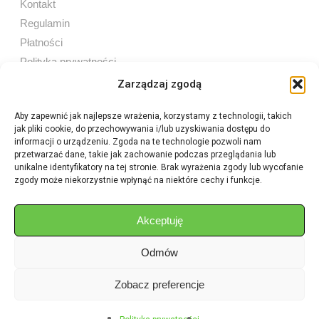
Kontakt
Regulamin
Płatności
Polityka prywatności
Zarządzaj zgodą
Aby zapewnić jak najlepsze wrażenia, korzystamy z technologii, takich
jak pliki cookie, do przechowywania i/lub uzyskiwania dostępu do
Sprzedaż internetowa
informacji o urządzeniu. Zgoda na te technologie pozwoli nam
Tel:
605 603 753
przetwarzać dane, takie jak zachowanie podczas przeglądania lub
unikalne identyfikatory na tej stronie. Brak wyrażenia zgody lub wycofanie
zgody może niekorzystnie wpłynąć na niektóre cechy i funkcje.
Sprzedaż detaliczna
Tel:
82 576 68 80
E-mail:
aukcje.agrohurt@gmail.com
Akceptuję
Odmów
Godziny działania sklepu
Pon–Pt: 8:00 – 16:00
Zobacz preferencje