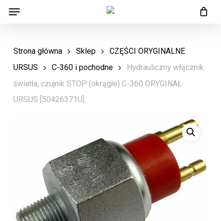
Menu
Skip
Menu
to
main
Strona główna
Sklep
CZĘŚCI ORYGINALNE
content
URSUS
C-360 i pochodne
Hydrauliczny włącznik
światła, czujnik STOP (okrągłe) C-360 ORYGINAŁ
URSUS [50426371U]