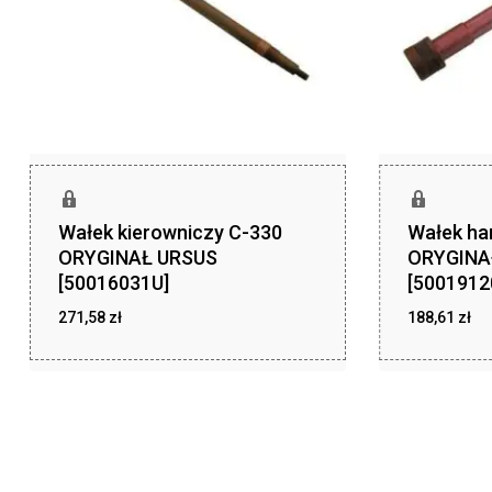
Wałek kierowniczy C-330
Wałek ha
ORYGINAŁ URSUS
ORYGINA
[50016031U]
[5001912
271,58
zł
188,61
zł
zł
zł
271,58
188,61