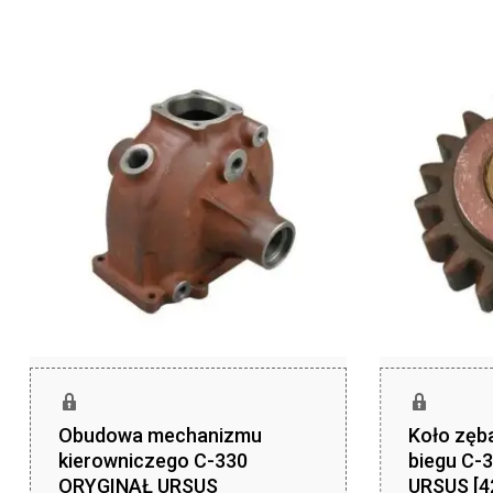
Obudowa mechanizmu
Koło zęb
kierowniczego C-330
biegu C-
ORYGINAŁ URSUS
URSUS [4