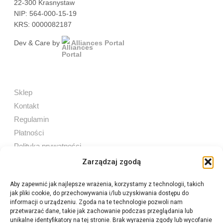
22-300 Krasnystaw
NIP: 564-000-15-19
KRS: 0000082187
Dev & Care by
Alliances Portal
Sklep
Kontakt
Regulamin
Płatności
Polityka prywatności
Zarządzaj zgodą
Aby zapewnić jak najlepsze wrażenia, korzystamy z technologii, takich
jak pliki cookie, do przechowywania i/lub uzyskiwania dostępu do
Sprzedaż internetowa
informacji o urządzeniu. Zgoda na te technologie pozwoli nam
Tel:
605 603 753
przetwarzać dane, takie jak zachowanie podczas przeglądania lub
unikalne identyfikatory na tej stronie. Brak wyrażenia zgody lub wycofanie