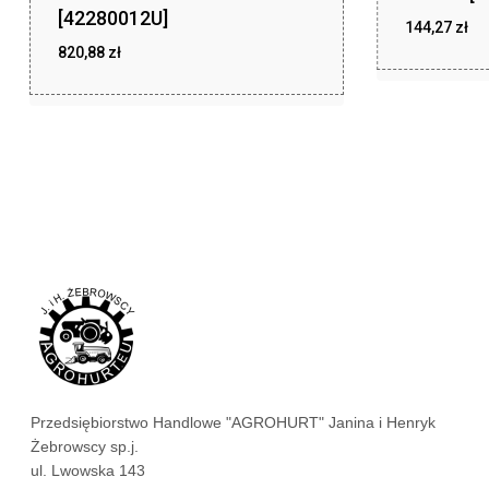
[42280012U]
144,27
zł
820,88
zł
zł
144,27
zł
820,88
Przedsiębiorstwo Handlowe "AGROHURT" Janina i Henryk
Żebrowscy sp.j.
ul. Lwowska 143