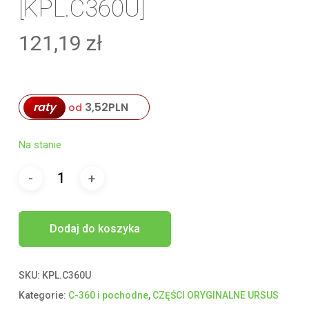
[KPL.C360U]
121,19
zł
raty
3,52
PLN
od
Na stanie
Dodaj do koszyka
SKU:
KPL.C360U
Kategorie:
C-360 i pochodne
,
CZĘŚCI ORYGINALNE URSUS