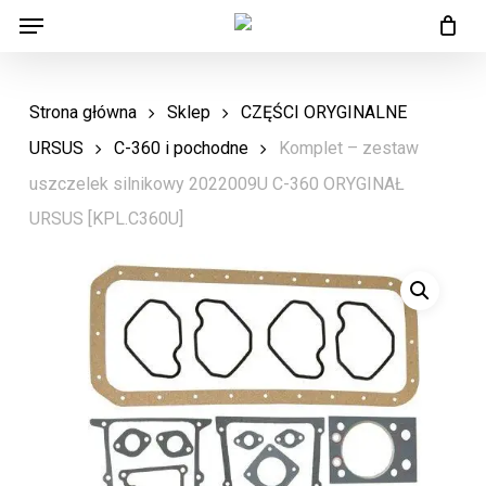
Menu
Skip
Menu
to
main
Strona główna
Sklep
CZĘŚCI ORYGINALNE
content
URSUS
C-360 i pochodne
Komplet – zestaw
uszczelek silnikowy 2022009U C-360 ORYGINAŁ
URSUS [KPL.C360U]