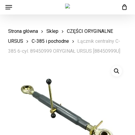
Menu
Skip
Menu
to
main
Strona główna
Sklep
CZĘŚCI ORYGINALNE
content
URSUS
C-385 i pochodne
Łącznik centralny C-
385 6-cyl. 89450999 ORYGINAŁ URSUS [88450999U]