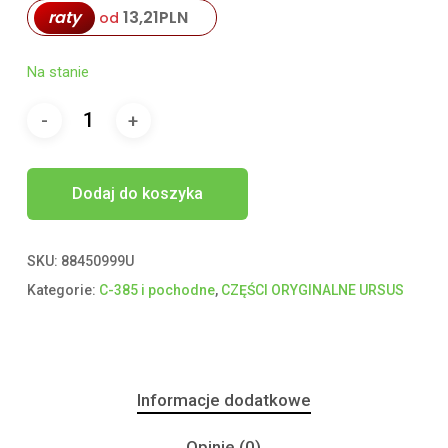
raty
13,21
PLN
od
Na stanie
Dodaj do koszyka
SKU:
88450999U
Kategorie:
C-385 i pochodne
,
CZĘŚCI ORYGINALNE URSUS
Informacje dodatkowe
Opinie (0)