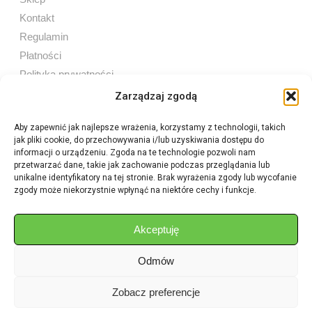
Kontakt
Regulamin
Płatności
Polityka prywatności
Zarządzaj zgodą
Aby zapewnić jak najlepsze wrażenia, korzystamy z technologii, takich
jak pliki cookie, do przechowywania i/lub uzyskiwania dostępu do
Sprzedaż internetowa
informacji o urządzeniu. Zgoda na te technologie pozwoli nam
Tel:
605 603 753
przetwarzać dane, takie jak zachowanie podczas przeglądania lub
unikalne identyfikatory na tej stronie. Brak wyrażenia zgody lub wycofanie
zgody może niekorzystnie wpłynąć na niektóre cechy i funkcje.
Sprzedaż detaliczna
Tel:
82 576 68 80
E-mail:
aukcje.agrohurt@gmail.com
Akceptuję
Odmów
Godziny działania sklepu
Pon–Pt: 8:00 – 16:00
Zobacz preferencje