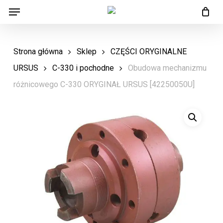
Menu
Skip
Menu
to
main
Strona główna
Sklep
CZĘŚCI ORYGINALNE
content
URSUS
C-330 i pochodne
Obudowa mechanizmu
różnicowego C-330 ORYGINAŁ URSUS [42250050U]