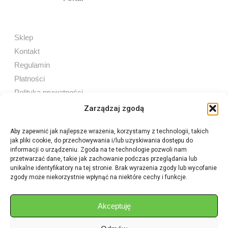
Sklep
Kontakt
Regulamin
Płatności
Polityka prywatności
Zarządzaj zgodą
Aby zapewnić jak najlepsze wrażenia, korzystamy z technologii, takich
jak pliki cookie, do przechowywania i/lub uzyskiwania dostępu do
Sprzedaż internetowa
informacji o urządzeniu. Zgoda na te technologie pozwoli nam
Tel:
605 603 753
przetwarzać dane, takie jak zachowanie podczas przeglądania lub
unikalne identyfikatory na tej stronie. Brak wyrażenia zgody lub wycofanie
zgody może niekorzystnie wpłynąć na niektóre cechy i funkcje.
Sprzedaż detaliczna
Tel:
82 576 68 80
E-mail:
aukcje.agrohurt@gmail.com
Akceptuję