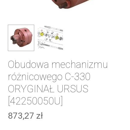
Obudowa mechanizmu
różnicowego C-330
ORYGINAŁ URSUS
[42250050U]
873,27
zł