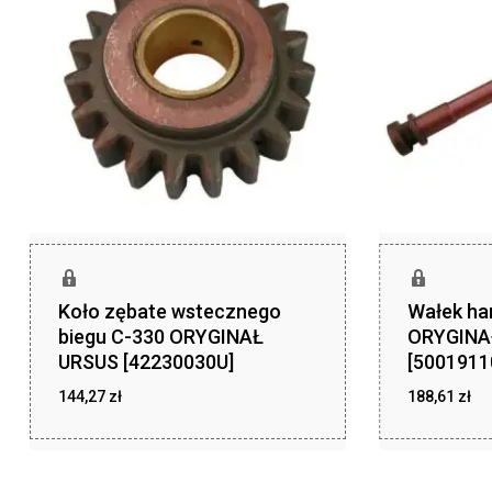
Koło zębate wstecznego
Wałek ha
biegu C-330 ORYGINAŁ
ORYGINA
URSUS [42230030U]
[5001911
144,27
zł
188,61
zł
zł
zł
144,27
188,61