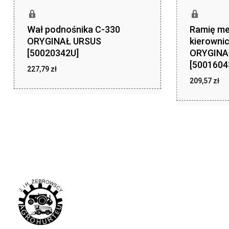
Wał podnośnika C-330
Ramię m
ORYGINAŁ URSUS
kierowni
[50020342U]
ORYGINA
[5001604
227,79
zł
209,57
zł
zł
227,79
zł
209,57