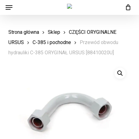
Menu
Skip
Menu
to
main
Strona główna
Sklep
CZĘŚCI ORYGINALNE
content
URSUS
C-385 i pochodne
Przewód obwodu
hydrauliki C-385 ORYGINAŁ URSUS [88410020U]