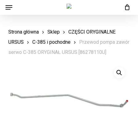
Menu
Skip
Menu
to
main
Strona główna
Sklep
CZĘŚCI ORYGINALNE
content
URSUS
C-385 i pochodne
Przewod pompa zawór
serwo C-385 ORYGINAŁ URSUS [86278110U]