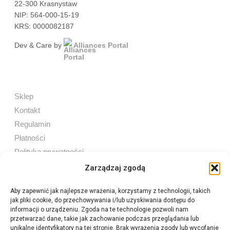
22-300 Krasnystaw
NIP: 564-000-15-19
KRS: 0000082187
Dev & Care by
Alliances Portal
Sklep
Kontakt
Regulamin
Płatności
Polityka prywatności
Zarządzaj zgodą
Aby zapewnić jak najlepsze wrażenia, korzystamy z technologii, takich
jak pliki cookie, do przechowywania i/lub uzyskiwania dostępu do
Sprzedaż internetowa
informacji o urządzeniu. Zgoda na te technologie pozwoli nam
Tel:
605 603 753
przetwarzać dane, takie jak zachowanie podczas przeglądania lub
unikalne identyfikatory na tej stronie. Brak wyrażenia zgody lub wycofanie