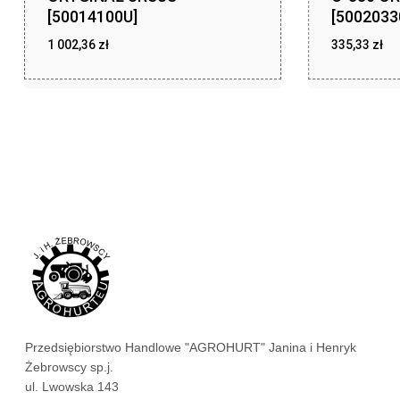
[50014100U]
[5002033
1 002,36
zł
335,33
zł
zł
zł
1 002,36
335,33
Przedsiębiorstwo Handlowe "AGROHURT" Janina i Henryk
Żebrowscy sp.j.
ul. Lwowska 143