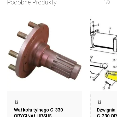
Podobne Produkty
1/8
Wał koła tylnego C-330
Dźwignia
ORYGINAŁ URSUS
C-330 O