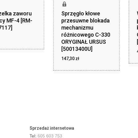
zelka zaworu
Sprzęgło kłowe
cy MF-4 [RM-
przesuwne blokada
7117]
mechanizmu
różnicowego C-330
ORYGINAŁ URSUS
ł
[50013400U]
zł
147,30
zł
147,30
Sprzedaż internetowa
Tel:
605 603 753