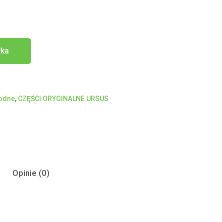
yka
hodne
,
CZĘŚCI ORYGINALNE URSUS
Opinie (0)