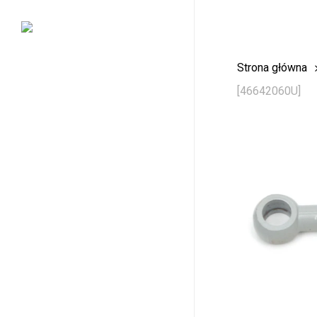
Skip
to
main
Strona główna
content
[46642060U]