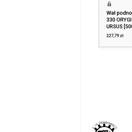
Wał podno
330 ORYG
URSUS [50
227,79
zł
227