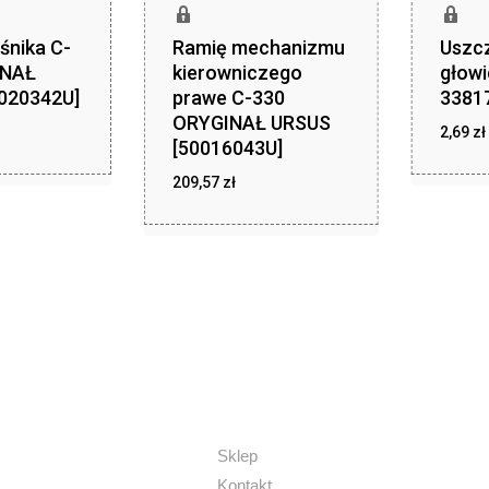
śnika C-
Ramię mechanizmu
Uszc
INAŁ
kierowniczego
głowi
020342U]
prawe C-330
3381
ORYGINAŁ URSUS
zł
,79
2,69
zł
[50016043U]
z
2,69
zł
209,57
zł
209,57
Sklep
Kontakt