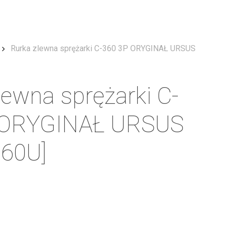
Menu
Rurka zlewna sprężarki C-360 3P ORYGINAŁ URSUS
lewna sprężarki C-
 ORYGINAŁ URSUS
060U]