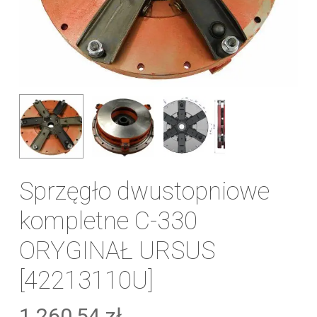
Sprzęgło dwustopniowe
kompletne C-330
ORYGINAŁ URSUS
[42213110U]
1 260,54
zł