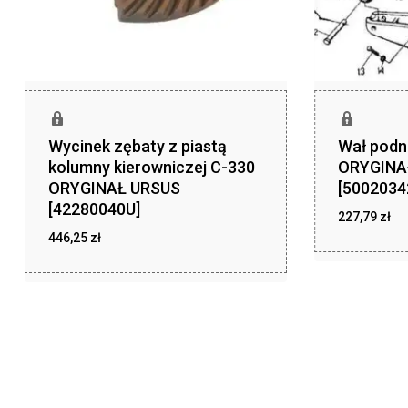
Wycinek zębaty z piastą
Wał podn
kolumny kierowniczej C-330
ORYGINA
ORYGINAŁ URSUS
[5002034
[42280040U]
227,79
zł
446,25
zł
zł
227,79
zł
446,25