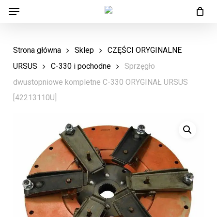
Menu
Skip
Menu
to
main
Strona główna
Sklep
CZĘŚCI ORYGINALNE
content
URSUS
C-330 i pochodne
Sprzęgło
dwustopniowe kompletne C-330 ORYGINAŁ URSUS
[42213110U]