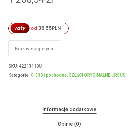
raty
36,55
PLN
od
Brak w magazynie
SKU:
42213110U
Kategorie:
C-330 i pochodne
,
CZĘŚCI ORYGINALNE URSUS
Informacje dodatkowe
Opinie (0)