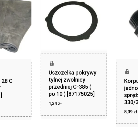
Uszczelka pokrywy
tylnej zwolnicy
-28 C-
Korpu
przedniej C-385 (
T
jedn
po 10 ) [87175025]
]
spręż
330/3
1,34
zł
zł
,94
zł
8,09
zł
1,34
z
8,09