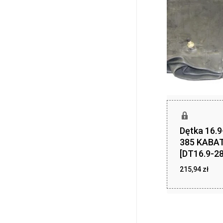
Dętka 16.9
385 KABA
[DT16.9-28
215,94
zł
215