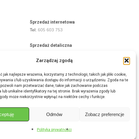
Sprzedaż internetowa
Tel:
605 603 753
Sprzedaż detaliczna
Tel:
82 576 68 80
Zarządzaj zgodą
E-mail:
aukcje.agrohurt@gmail.com
 jak najlepsze wrażenia, korzystamy z technologii, takich jak pliki cookie,
Godziny działania sklepu
ywania i/lub uzyskiwania dostępu do informacji o urządzeniu. Zgoda na te
Pon–Pt: 8:00 – 16:00
 pozwoli nam przetwarzać dane, takie jak zachowanie podczas
 lub unikalne identyfikatory na tej stronie. Brak wyrażenia zgody lub
gody może niekorzystnie wpłynąć na niektóre cechy i funkcje.
ceptuję
Odmów
Zobacz preferencje
Share
Polityka prywatności