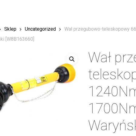
Sklep
Uncategorized
Wał przegubowo-teleskopowy 6
ski [W8B163660]
Wał pr
telesk
1240Nm 
1700Nm
Waryńs