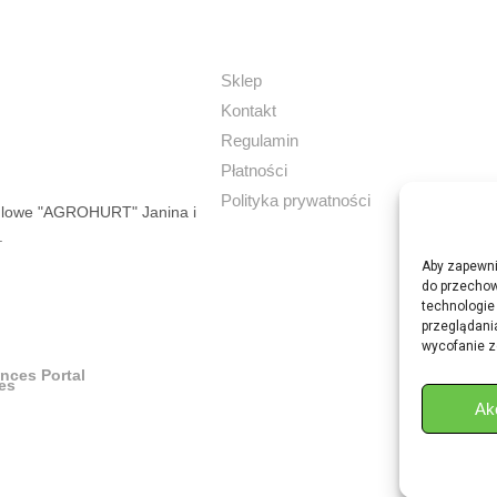
Sklep
Kontakt
Regulamin
Płatności
Polityka prywatności
dlowe "AGROHURT" Janina i
.
Aby zapewnić
do przechow
technologie
przeglądania
wycofanie z
ances Portal
Ak