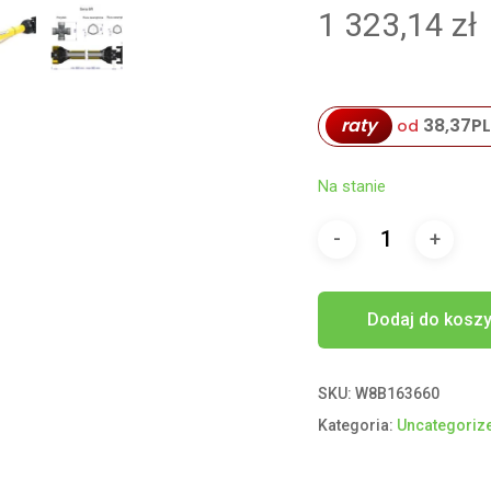
1 323,14
zł
raty
38,37
P
od
Na stanie
Dodaj do kosz
SKU:
W8B163660
Kategoria:
Uncategoriz