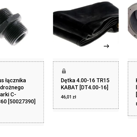
s łącznika
Dętka 4.00-16 TR15
odrożnego
KABAT [DT4.00-16]
arki C-
zł
46,01
zł
46,01
60 [50027390]
ł