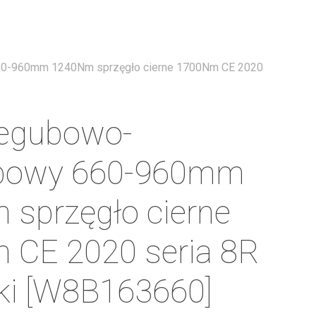
Menu
60-960mm 1240Nm sprzęgło cierne 1700Nm CE 2020
zegubowo-
opowy 660-960mm
sprzęgło cierne
 CE 2020 seria 8R
ki [W8B163660]