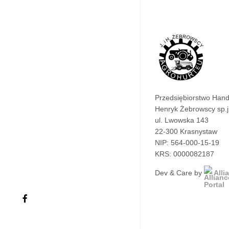
Przedsiębiorstwo Han
Henryk Żebrowscy sp.j
ul. Lwowska 143
22-300 Krasnystaw
NIP: 564-000-15-19
KRS: 0000082187
Dev & Care by
Alli
facebook