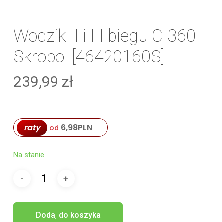
Wodzik II i III biegu C-360
Skropol [46420160S]
239,99
zł
raty
6,98
PLN
od
Na stanie
Dodaj do koszyka