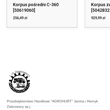
Korpus pośredni C-360
Korpus z
[50619060]
[5042832
256,49
zł
929,99
zł
zł
zł
256,49
929,99
Przedsiębiorstwo Handlowe "AGROHURT" Janina i Henryk
Żebrowscy sp.j.