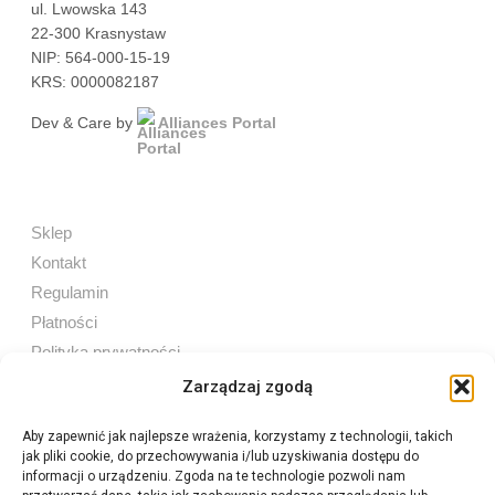
ul. Lwowska 143
22-300 Krasnystaw
NIP: 564-000-15-19
KRS: 0000082187
Dev & Care by
Alliances Portal
Sklep
Kontakt
Regulamin
Płatności
Polityka prywatności
Zarządzaj zgodą
Aby zapewnić jak najlepsze wrażenia, korzystamy z technologii, takich
jak pliki cookie, do przechowywania i/lub uzyskiwania dostępu do
Sprzedaż internetowa
informacji o urządzeniu. Zgoda na te technologie pozwoli nam
Tel:
605 603 753