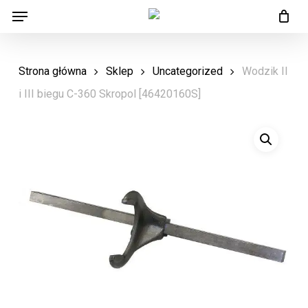
Menu
Skip
Menu
to
main
Strona główna
Sklep
Uncategorized
Wodzik II
content
i III biegu C-360 Skropol [46420160S]