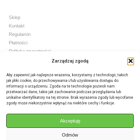
Sklep
Kontakt
Regulamin
Płatności
Polityka prywatności
Zarządzaj zgodą
Aby zapewnić jak najlepsze wrażenia, korzystamy z technologii, takich
jak pliki cookie, do przechowywania i/lub uzyskiwania dostępu do
Sprzedaż internetowa
informacji o urządzeniu. Zgoda na te technologie pozwoli nam
Tel:
605 603 753
przetwarzać dane, takie jak zachowanie podczas przeglądania lub
unikalne identyfikatory na tej stronie. Brak wyrażenia zgody lub wycofanie
zgody może niekorzystnie wpłynąć na niektóre cechy i funkcje.
Sprzedaż detaliczna
Tel:
82 576 68 80
E-mail:
aukcje.agrohurt@gmail.com
Akceptuję
Odmów
Godziny działania sklepu