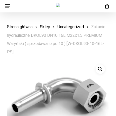
Menu
Skip
Menu
to
main
Strona główna
Sklep
Uncategorized
Zakucie
content
hydrauliczne DKOL90 DN10 16L M22x1.5 PREMIUM
Waryński ( sprzedawane po 10 ) [W-DKOL90-10-16L-
PS]