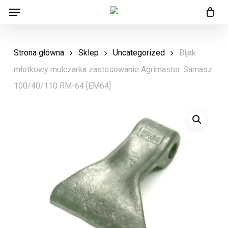
Menu
Skip
Menu
to
main
Strona główna
Sklep
Uncategorized
Bijak
content
młotkowy mulczarka zastosowanie Agrimaster. Samasz
100/40/110 RM-64 [EM64]