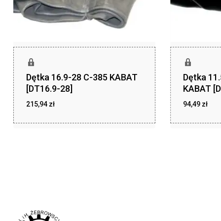
Dętka 16.9-28 C-385 KABAT
Dętka 11
[DT16.9-28]
KABAT [D
215,94
zł
94,49
zł
zł
zł
215,94
94,49