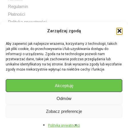
Regulamin
Płatności
Polityka prywatności
Zarządzaj zgodą
Aby zapewnić jak najlepsze wrażenia, korzystamy z technologii, takich
jak pliki cookie, do przechowywania i/lub uzyskiwania dostępu do
Sprzedaż internetowa
informacji o urządzeniu. Zgoda na te technologie pozwoli nam
Tel:
605 603 753
przetwarzać dane, takie jak zachowanie podczas przeglądania lub
unikalne identyfikatory na tej stronie. Brak wyrażenia zgody lub wycofanie
zgody może niekorzystnie wpłynąć na niektóre cechy i funkcje.
Sprzedaż detaliczna
Tel:
82 576 68 80
E-mail:
aukcje.agrohurt@gmail.com
Akceptuję
Odmów
Godziny działania sklepu
Pon–Pt: 8:00 – 16:00
Zobacz preferencje
Polityka prywatności