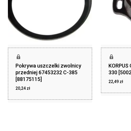
Pokrywa uszczelki zwolnicy
KORPUS 
przedniej 67453232 C-385
330 [500
[88175115]
22,49
zł
20,24
zł
zł
22,49
zł
20,24