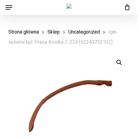
Menu
Skip
Menu
to
main
Strona główna
Sklep
Uncategorized
Igła
content
żeliwna kpl. Prasa Kostka Z-224 [5224075310Z]