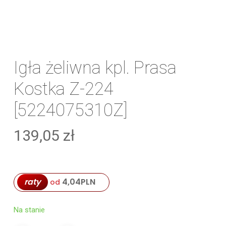
Igła żeliwna kpl. Prasa
Kostka Z-224
[5224075310Z]
139,05
zł
raty
4,04
PLN
od
Na stanie