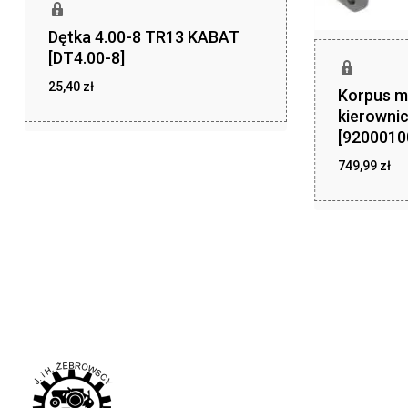
Dętka 4.00-8 TR13 KABAT
[DT4.00-8]
25,40
zł
Korpus 
zł
25,40
kierowni
[9200010
749,99
zł
zł
749,99