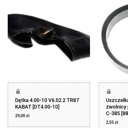
Dętka 4.00-10 V6.02.2 TR87
Uszczelka
KABAT [DT4.00-10]
zwolnicy
C-385 [8
29,00
zł
2,55
zł
zł
29,00