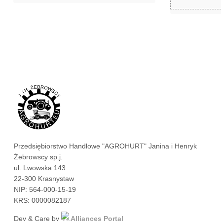
zł
2,55
Przedsiębiorstwo Handlowe "AGROHURT" Janina i Henryk
Żebrowscy sp.j.
ul. Lwowska 143
22-300 Krasnystaw
NIP: 564-000-15-19
KRS: 0000082187
Dev & Care by
Alliances Portal