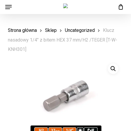
Menu
Skip
Menu
to
main
Strona główna
Sklep
Uncategorized
Klucz
content
nasadowy 1/4″ z bitem HEX 37 mm/H2 /TEGER [T-W-
KNH301]