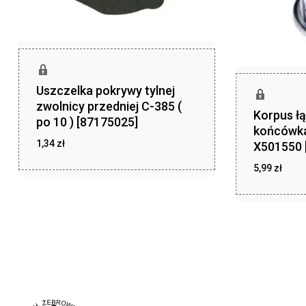
Uszczelka pokrywy tylnej
zwolnicy przedniej C-385 (
Korpus łą
po 10 ) [87175025]
końcówk
1,34
zł
X501550 
zł
1,34
5,99
zł
zł
5,99