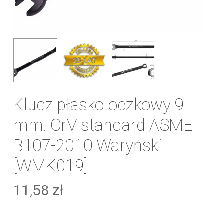
Klucz płasko-oczkowy 9
mm. CrV standard ASME
B107-2010 Waryński
[WMK019]
11,58
zł