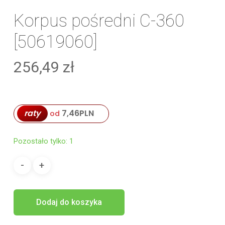
Korpus pośredni C-360
[50619060]
256,49
zł
raty
7,46
PLN
od
Pozostało tylko: 1
Dodaj do koszyka