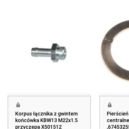
Korpus łącznika z gwintem
Pierście
końcówka KBW13 M22x1.5
centraln
przyczepa X501512
,6745325