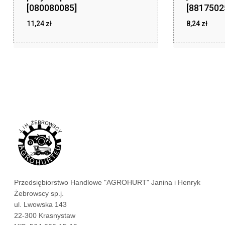
[080080085]
[8817502
11,24
zł
8,24
zł
zł
zł
11,24
8,24
Przedsiębiorstwo Handlowe "AGROHURT" Janina i Henryk
Żebrowscy sp.j.
ul. Lwowska 143
22-300 Krasnystaw