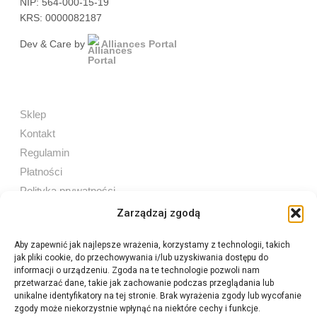
NIP: 564-000-15-19
KRS: 0000082187
Dev & Care by
Alliances Portal
Sklep
Kontakt
Regulamin
Płatności
Polityka prywatności
Zarządzaj zgodą
Aby zapewnić jak najlepsze wrażenia, korzystamy z technologii, takich
jak pliki cookie, do przechowywania i/lub uzyskiwania dostępu do
Sprzedaż internetowa
informacji o urządzeniu. Zgoda na te technologie pozwoli nam
Tel:
605 603 753
przetwarzać dane, takie jak zachowanie podczas przeglądania lub
unikalne identyfikatory na tej stronie. Brak wyrażenia zgody lub wycofanie
zgody może niekorzystnie wpłynąć na niektóre cechy i funkcje.
Sprzedaż detaliczna