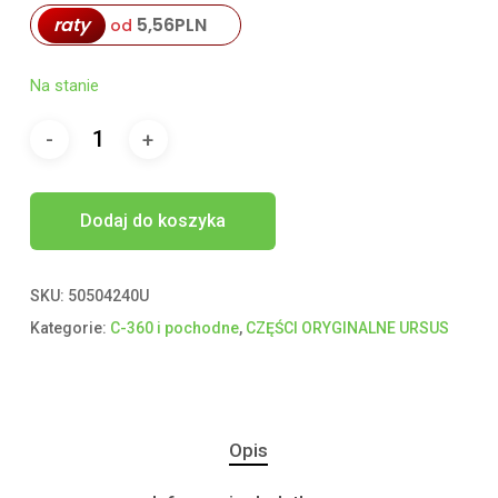
raty
5,56
PLN
od
Na stanie
Dodaj do koszyka
SKU:
50504240U
Kategorie:
C-360 i pochodne
,
CZĘŚCI ORYGINALNE URSUS
Opis