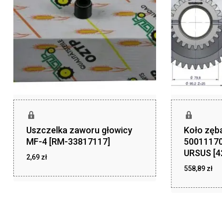
Uszczelka zaworu głowicy
Koło zęb
MF-4 [RM-33817117]
5001117
URSUS [4
2,69
zł
558,89
zł
zł
2,69
zł
558,89