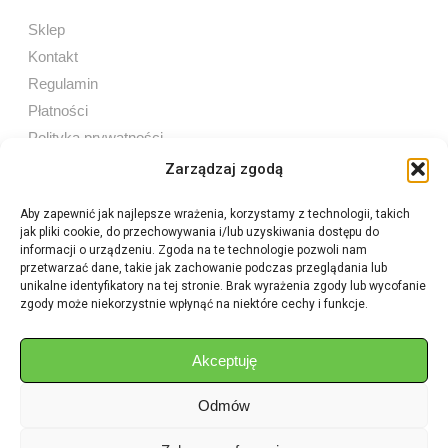
Sklep
Kontakt
Regulamin
Płatności
Polityka prywatności
Zarządzaj zgodą
Aby zapewnić jak najlepsze wrażenia, korzystamy z technologii, takich
jak pliki cookie, do przechowywania i/lub uzyskiwania dostępu do
Sprzedaż internetowa
informacji o urządzeniu. Zgoda na te technologie pozwoli nam
Tel:
605 603 753
przetwarzać dane, takie jak zachowanie podczas przeglądania lub
unikalne identyfikatory na tej stronie. Brak wyrażenia zgody lub wycofanie
zgody może niekorzystnie wpłynąć na niektóre cechy i funkcje.
Sprzedaż detaliczna
Tel:
82 576 68 80
E-mail:
aukcje.agrohurt@gmail.com
Akceptuję
Odmów
Godziny działania sklepu
Pon–Pt: 8:00 – 16:00