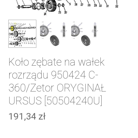
Koło zębate na wałek
rozrządu 950424 C-
360/Zetor ORYGINAŁ
URSUS [50504240U]
191,34
zł