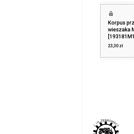
Korpus prz
wieszaka 
[193181M1
23,30
zł
23