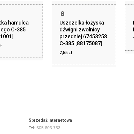
tka hamulca
Uszczelka łożyska
nego C-385
dźwigni zwolnicy
1001]
przedniej 67453258
C-385 [88175087]
zł
ł
41,99
2,55
zł
zł
2,55
Sprzedaż internetowa
Tel:
605 603 753