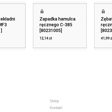
ekładni
Zapadka hamulca
Zęba
MF3
ręcznego C-385
ręcz
]
[80231005]
[8023
zł
zł
,30
12,14
zł
12,14
41,99
z
Sklep
Kontakt