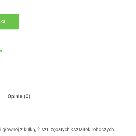
yka
ed
Opinie (0)
łównej z kulką, 2 szt. zębatych kształtek roboczych,