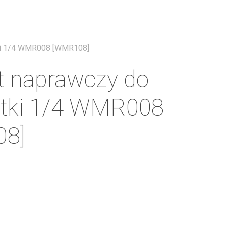
Menu
ki 1/4 WMR008 [WMR108]
t naprawczy do
otki 1/4 WMR008
8]