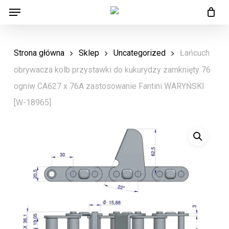
Menu
Skip
Menu
to
main
Strona główna
Sklep
Uncategorized
Łańcuch
content
obrywacza kolb przystawki do kukurydzy zamknięty 76
ogniw CA627 x 76A zastosowanie Fantini WARYŃSKI
[W-18965]