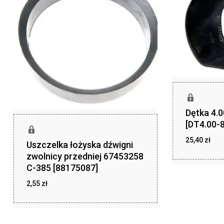
Dętka 4.
[DT4.00-8
25,40
zł
Uszczelka łożyska dźwigni
zł
25,40
zwolnicy przedniej 67453258
C-385 [88175087]
2,55
zł
zł
2,55