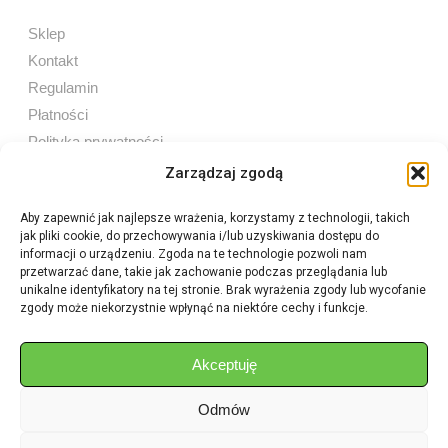
Sklep
Kontakt
Regulamin
Płatności
Polityka prywatności
Zarządzaj zgodą
Aby zapewnić jak najlepsze wrażenia, korzystamy z technologii, takich
jak pliki cookie, do przechowywania i/lub uzyskiwania dostępu do
Sprzedaż internetowa
informacji o urządzeniu. Zgoda na te technologie pozwoli nam
Tel:
605 603 753
przetwarzać dane, takie jak zachowanie podczas przeglądania lub
unikalne identyfikatory na tej stronie. Brak wyrażenia zgody lub wycofanie
zgody może niekorzystnie wpłynąć na niektóre cechy i funkcje.
Sprzedaż detaliczna
Tel:
82 576 68 80
E-mail:
aukcje.agrohurt@gmail.com
Akceptuję
Odmów
Godziny działania sklepu
Pon–Pt: 8:00 – 16:00