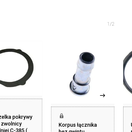
1/2
zelka pokrywy
j zwolnicy
Korpus łącznika
niej C-385 (
bez gwintu