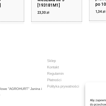
po 10
]
[193181M1]
1,34
zł
zł
zł
,99
23,30
zł
23,30
z
1,34
Sklep
Kontakt
Regulamin
Płatności
Polityka prywatności
dlowe "AGROHURT" Janina i
.
Aby zapewnić
do przechow