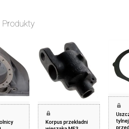
 Produkty
Uszc
tylne
olnicy
Korpus przekładni
przed
0
wieszaka MF3