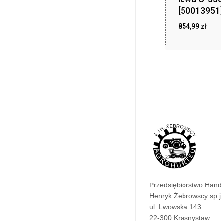
[50013951
854,99
zł
854
Przedsiębiorstwo Han
Henryk Żebrowscy sp.j
ul. Lwowska 143
22-300 Krasnystaw