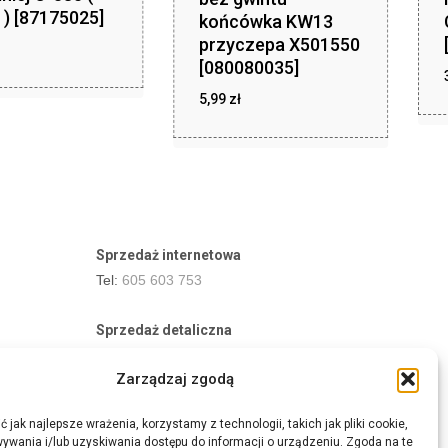
 ) [87175025]
końcówka KW13
przyczepa X501550
[080080035]
ł
5,99
zł
zł
5,99
Sprzedaż internetowa
Tel:
605 603 753
Sprzedaż detaliczna
Tel:
82 576 68 80
Zarządzaj zgodą
E-mail:
aukcje.agrohurt@gmail.com
 jak najlepsze wrażenia, korzystamy z technologii, takich jak pliki cookie,
Godziny działania sklepu
ywania i/lub uzyskiwania dostępu do informacji o urządzeniu. Zgoda na te