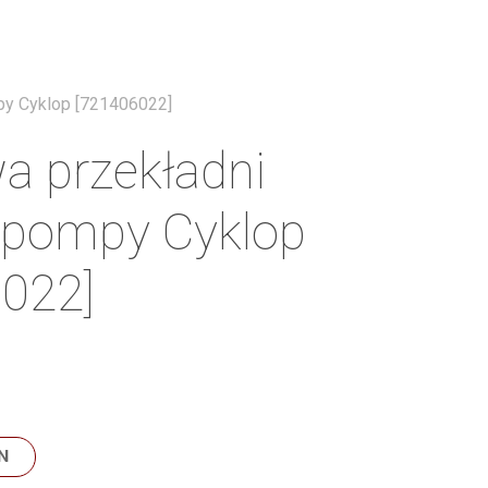
Menu
py Cyklop [721406022]
 przekładni
 pompy Cyklop
022]
N