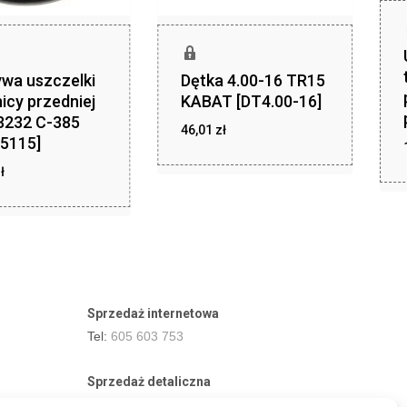
wa uszczelki
Dętka 4.00-16 TR15
icy przedniej
KABAT [DT4.00-16]
3232 C-385
zł
46,01
zł
46,01
5115]
zł
ł
20,24
Sprzedaż internetowa
Tel:
605 603 753
Sprzedaż detaliczna
Tel:
82 576 68 80