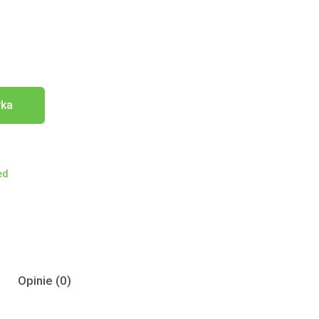
yka
ed
Opinie (0)