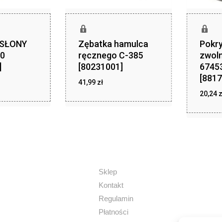
OSŁONY
Zębatka hamulca
Pokry
0
ręcznego C-385
zwoln
]
[80231001]
6745
[8817
zł
zł
,49
41,99
zł
41,99
20,24
z
Sklep
Kontakt
Regulamin
Płatności