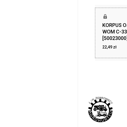
KORPUS 
WOM C-33
[50023000
22,49
zł
22