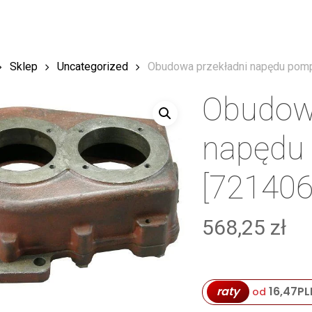
Sklep
Uncategorized
Obudowa przekładni napędu pom
Obudowa
napędu
[721406
568,25
zł
raty
16,47
PL
od