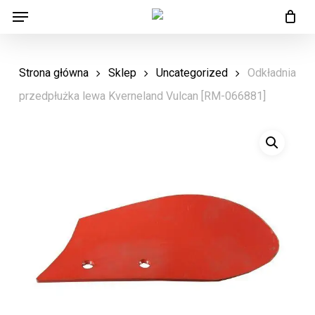
Menu
Skip
Menu
to
main
Strona główna
Sklep
Uncategorized
Odkładnia
content
przedpłużka lewa Kverneland Vulcan [RM-066881]