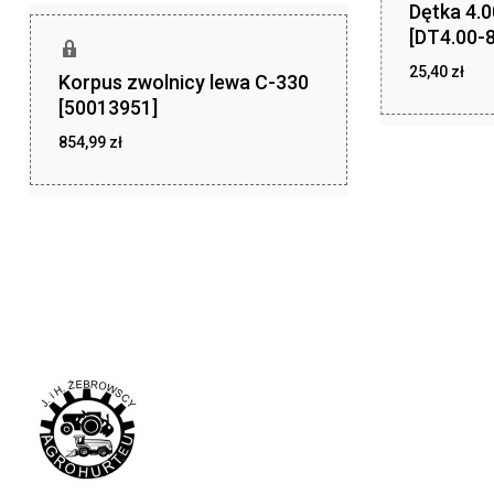
Dętka 4.
[DT4.00-8
25,40
zł
Korpus zwolnicy lewa C-330
zł
25,40
[50013951]
854,99
zł
zł
854,99