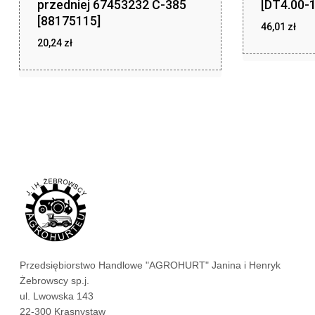
przedniej 67453232 C-385
[DT4.00-1
[88175115]
46,01
zł
20,24
zł
zł
46,01
zł
20,24
Przedsiębiorstwo Handlowe "AGROHURT" Janina i Henryk
Żebrowscy sp.j.
ul. Lwowska 143
22-300 Krasnystaw