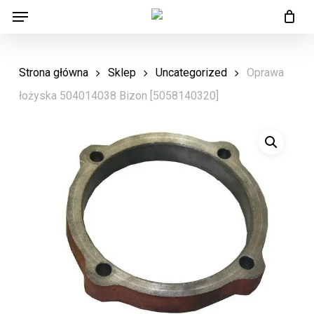
Menu
Skip
Menu
to
main
Strona główna
Sklep
Uncategorized
Oprawa
content
łożyska 504014038 Bizon [5058140320]