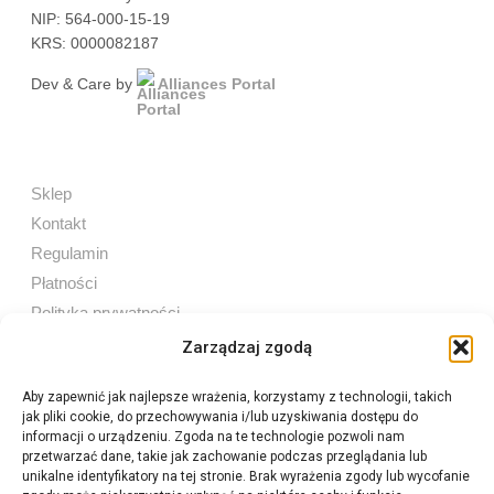
NIP: 564-000-15-19
KRS: 0000082187
Dev & Care by
Alliances Portal
Sklep
Kontakt
Regulamin
Płatności
Polityka prywatności
Zarządzaj zgodą
Aby zapewnić jak najlepsze wrażenia, korzystamy z technologii, takich
jak pliki cookie, do przechowywania i/lub uzyskiwania dostępu do
Sprzedaż internetowa
informacji o urządzeniu. Zgoda na te technologie pozwoli nam
Tel:
605 603 753
przetwarzać dane, takie jak zachowanie podczas przeglądania lub
unikalne identyfikatory na tej stronie. Brak wyrażenia zgody lub wycofanie