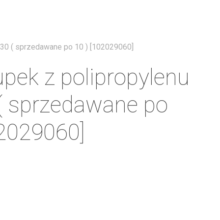
Menu
330 ( sprzedawane po 10 ) [102029060]
upek z polipropylenu
( sprzedawane po
02029060]