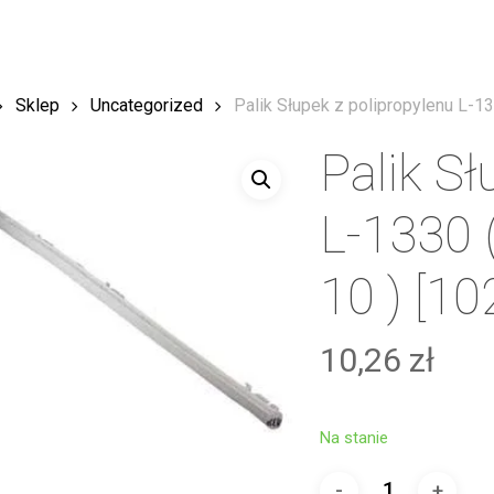
Sklep
Uncategorized
Palik Słupek z polipropylenu L-1
Palik Sł
L-1330 
10 ) [1
10,26
zł
Na stanie