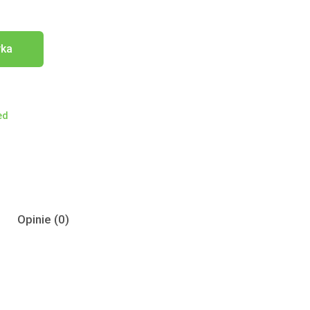
yka
ed
Opinie (0)