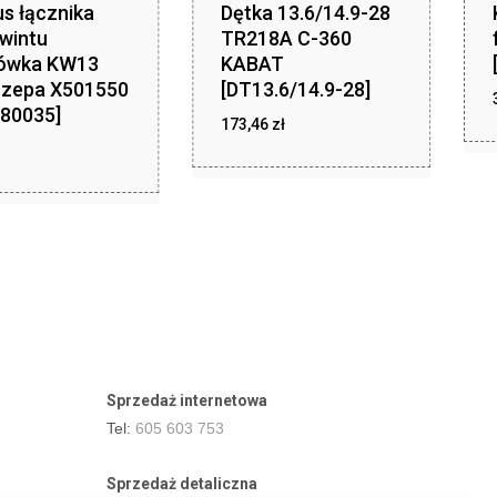
s łącznika
Dętka 13.6/14.9-28
wintu
TR218A C-360
ówka KW13
KABAT
czepa X501550
[DT13.6/14.9-28]
80035]
zł
173,46
zł
173,46
ł
Sprzedaż internetowa
Tel:
605 603 753
Sprzedaż detaliczna