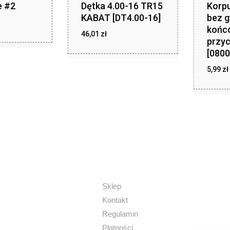
e #2
Dętka 4.00-16 TR15
Korpu
KABAT [DT4.00-16]
bez g
otna
Aktualna
końc
cena
zł
46,01
zł
46,01
na
przy
ła:
wynosi:
:
[0800
.
.
,00 zł.
5,99
zł
z
5,99
Sklep
Kontakt
Regulamin
Płatności