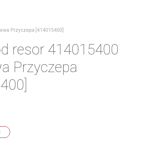
Menu
Lewa Przyczepa [414015400]
od resor 414015400
a Przyczepa
400]
N