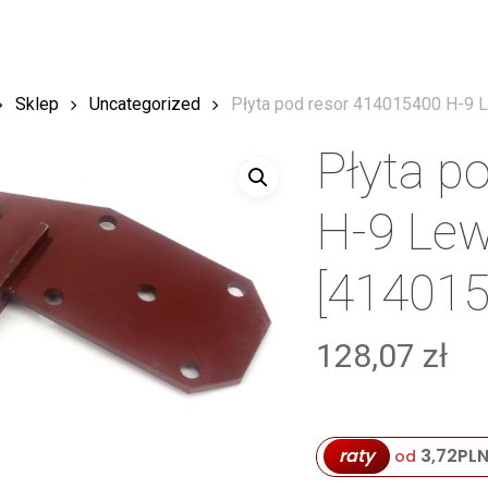
Sklep
Uncategorized
Płyta pod resor 414015400 H-9 
Płyta p
H-9 Lew
[414015
128,07
zł
raty
3,72
PL
od