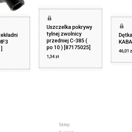
Uszczelka pokrywy
tylnej zwolnicy
ekładni
Dętka
przedniej C-385 (
MF3
KABA
po 10 ) [87175025]
]
46,01
z
1,34
zł
zł
,30
zł
1,34
Sklep