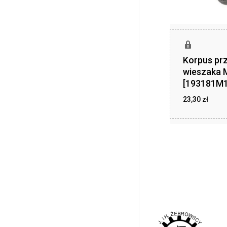
Korpus prz
wieszaka 
[193181M1
23,30
zł
23