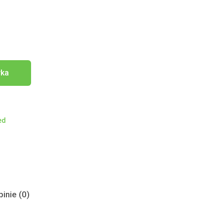
yka
ed
inie (0)