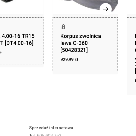
 4.00-16 TR15
Korpus zwolnica
T [DT4.00-16]
lewa C-360
[50428321]
zł
ł
46,01
zł
929,99
zł
929,99
Sprzedaż internetowa
Tel:
605 603 753