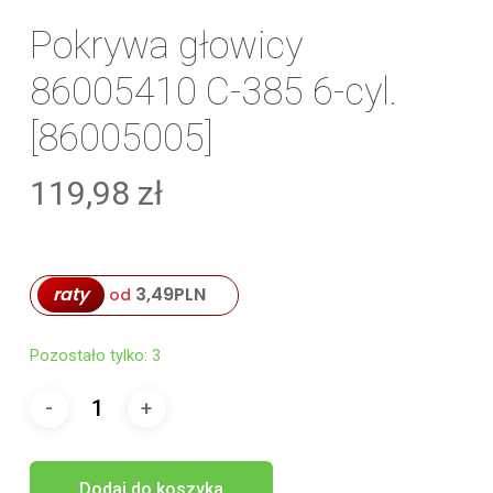
Pokrywa głowicy
86005410 C-385 6-cyl.
[86005005]
119,98
zł
raty
3,49
PLN
od
Pozostało tylko: 3
Dodaj do koszyka