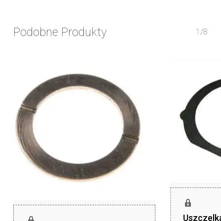
Podobne Produkty
1/8
Uszczelka