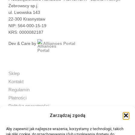
Żebrowscy sp.j.
ul. Lwowska 143
22-300 Krasnystaw
NIP: 564-000-15-19
KRS: 0000082187
Dev & Care by
Alliances Portal
Sklep
Kontakt
Regulamin
Płatności
Polityka prywatności
Zarządzaj zgodą
Aby zapewnić jak najlepsze wrażenia, korzystamy z technologii, takich
jak pliki cookie, do przechowywania i/lub uzyskiwania dostępu do
Sprzedaż internetowa