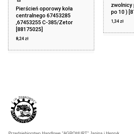
zwolnicy 
Pierścień oporowy koła
po 10 ) [
centralnego 67453285
1,34
zł
,67453255 C-385/Zetor
[88175025]
zł
1,34
8,24
zł
zł
8,24
Przedsiębiorstwo Handlowe "AGROHURT" Janina i Henryk