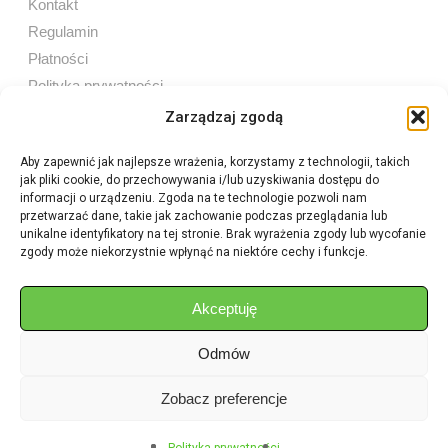
Kontakt
Regulamin
Płatności
Polityka prywatności
Zarządzaj zgodą
Aby zapewnić jak najlepsze wrażenia, korzystamy z technologii, takich
jak pliki cookie, do przechowywania i/lub uzyskiwania dostępu do
Sprzedaż internetowa
informacji o urządzeniu. Zgoda na te technologie pozwoli nam
Tel:
605 603 753
przetwarzać dane, takie jak zachowanie podczas przeglądania lub
unikalne identyfikatory na tej stronie. Brak wyrażenia zgody lub wycofanie
zgody może niekorzystnie wpłynąć na niektóre cechy i funkcje.
Sprzedaż detaliczna
Tel:
82 576 68 80
E-mail:
aukcje.agrohurt@gmail.com
Akceptuję
Odmów
Godziny działania sklepu
Pon–Pt: 8:00 – 16:00
Zobacz preferencje