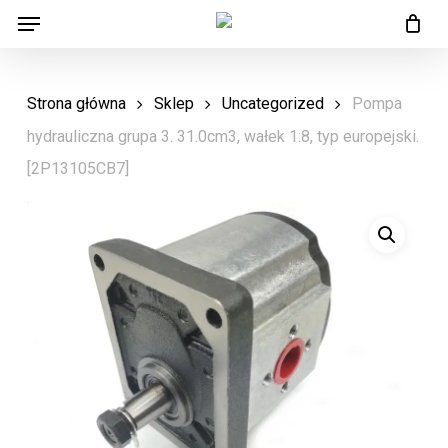
Menu
Skip
Menu
to
main
Strona główna
Sklep
Uncategorized
Pompa
content
hydrauliczna grupa 3. 31.0cm3, wałek 1:8, typ europejski.
[2P13105CB7]