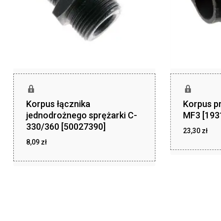
Korpus łącznika
Korpus p
jednodrożnego sprężarki C-
MF3 [193
330/360 [50027390]
23,30
zł
8,09
zł
zł
23,30
zł
8,09