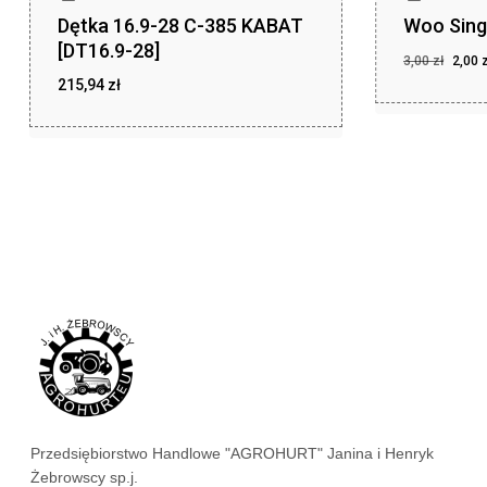
Dętka 16.9-28 C-385 KABAT
Woo Sing
[DT16.9-28]
Pier
3,00
zł
2,00
cena
215,94
zł
Pierwotna
Aktu
2,00
zł
cena
cena
wyno
zł
215,94
wynosiła:
wyno
3,00 zł.
2,00 
3,00 
Przedsiębiorstwo Handlowe "AGROHURT" Janina i Henryk
Żebrowscy sp.j.