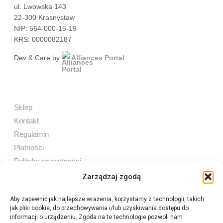
ul. Lwowska 143
22-300 Krasnystaw
NIP: 564-000-15-19
KRS: 0000082187
Dev & Care by
Alliances Portal
Sklep
Kontakt
Regulamin
Płatności
Polityka prywatności
Zarządzaj zgodą
Aby zapewnić jak najlepsze wrażenia, korzystamy z technologii, takich
jak pliki cookie, do przechowywania i/lub uzyskiwania dostępu do
Sprzedaż internetowa
informacji o urządzeniu. Zgoda na te technologie pozwoli nam
Tel:
605 603 753