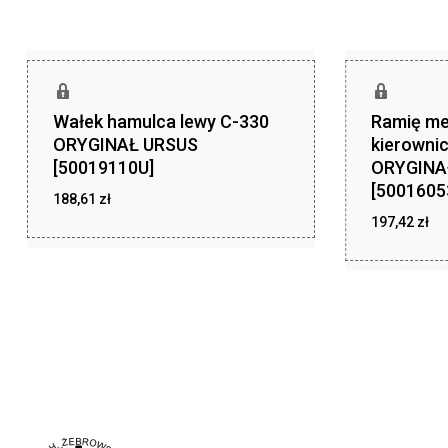
Wałek hamulca lewy C-330
Ramię m
ORYGINAŁ URSUS
kierowni
[50019110U]
ORYGINA
[5001605
188,61
zł
197,42
zł
zł
188,61
zł
197,42