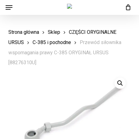
Menu
Skip
Menu
to
main
Strona główna
Sklep
CZĘŚCI ORYGINALNE
content
URSUS
C-385 i pochodne
Przewód siłownika
wspomagania prawy C-385 ORYGINAŁ URSUS
[88276310U]