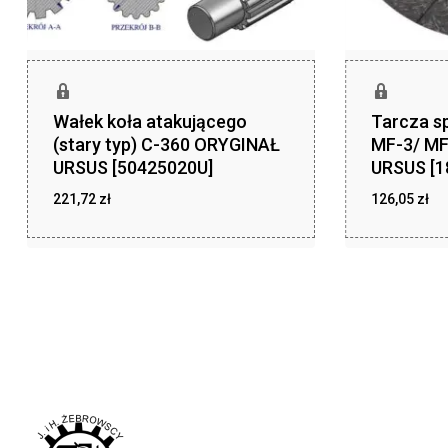
Wałek koła atakującego
Tarcza sp
(stary typ) C-360 ORYGINAŁ
MF-3/ M
URSUS [50425020U]
URSUS [
221,72
zł
126,05
zł
zł
zł
221,72
126,05