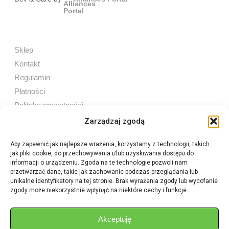
Sklep
Kontakt
Regulamin
Płatności
Polityka prywatności
Zarządzaj zgodą
Aby zapewnić jak najlepsze wrażenia, korzystamy z technologii, takich
jak pliki cookie, do przechowywania i/lub uzyskiwania dostępu do
Sprzedaż internetowa
informacji o urządzeniu. Zgoda na te technologie pozwoli nam
Tel:
605 603 753
przetwarzać dane, takie jak zachowanie podczas przeglądania lub
unikalne identyfikatory na tej stronie. Brak wyrażenia zgody lub wycofanie
zgody może niekorzystnie wpłynąć na niektóre cechy i funkcje.
Sprzedaż detaliczna
Tel:
82 576 68 80
E-mail:
aukcje.agrohurt@gmail.com
Akceptuję