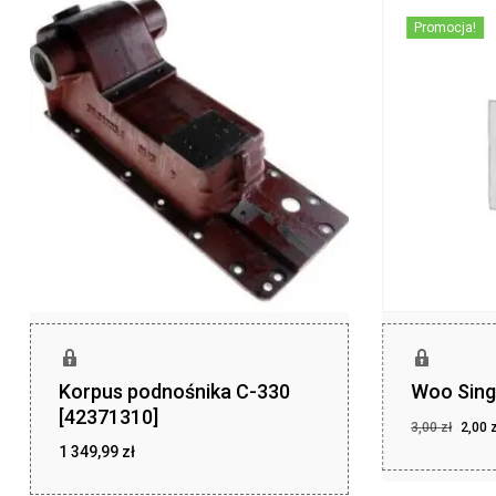
Promocja!
Korpus podnośnika C-330
Woo Sing
[42371310]
Pier
3,00
zł
2,00
cena
1 349,99
zł
Pierwotna
Aktu
2,00
zł
cena
cena
wyno
zł
1 349,99
wynosiła:
wyno
3,00 zł.
2,00 