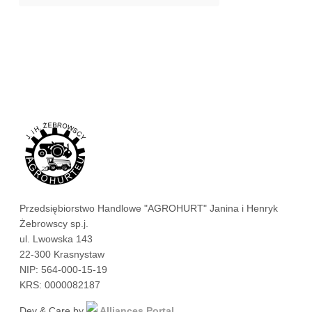
3,00 
Przedsiębiorstwo Handlowe "AGROHURT" Janina i Henryk
Żebrowscy sp.j.
ul. Lwowska 143
22-300 Krasnystaw
NIP: 564-000-15-19
KRS: 0000082187
Dev & Care by
Alliances Portal