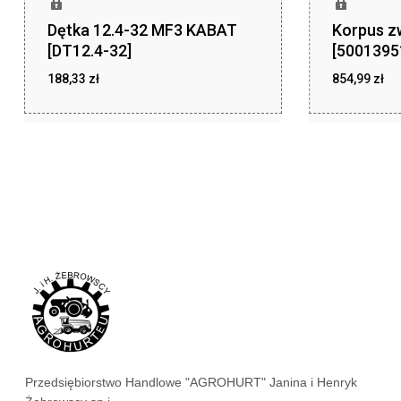
Dętka 12.4-32 MF3 KABAT
Korpus z
[DT12.4-32]
[5001395
188,33
zł
854,99
zł
zł
zł
188,33
854,99
Przedsiębiorstwo Handlowe "AGROHURT" Janina i Henryk