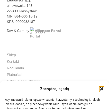
Żebrowscy sp.j.
ul. Lwowska 143
22-300 Krasnystaw
NIP: 564-000-15-19
KRS: 0000082187
Dev & Care by
Alliances Portal
Sklep
Kontakt
Regulamin
Płatności
Polityka prywatności
Zarządzaj zgodą
Aby zapewnić jak najlepsze wrażenia, korzystamy z technologii, takich
jak pliki cookie, do przechowywania i/lub uzyskiwania dostępu do
Sprzedaż internetowa
informacji o urządzeniu. Zgoda na te technologie pozwoli nam