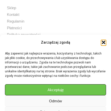
Sklep
Kontakt
Regulamin
Płatności
Polityka prywatności
Zarządzaj zgodą
Aby zapewnić jak najlepsze wrażenia, korzystamy z technologii, takich
jak pliki cookie, do przechowywania i/lub uzyskiwania dostępu do
Sprzedaż internetowa
informacji o urządzeniu. Zgoda na te technologie pozwoli nam
Tel:
605 603 753
przetwarzać dane, takie jak zachowanie podczas przeglądania lub
unikalne identyfikatory na tej stronie. Brak wyrażenia zgody lub wycofanie
zgody może niekorzystnie wpłynąć na niektóre cechy i funkcje.
Sprzedaż detaliczna
Tel:
82 576 68 80
E-mail:
aukcje.agrohurt@gmail.com
Akceptuję
Odmów
Godziny działania sklepu
Pon–Pt: 8:00 – 16:00