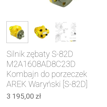
Silnik zębaty S-82D
M2A1608AD8C23D
Kombajn do porzeczek
AREK Waryński [S-82D]
3 195,00
zł