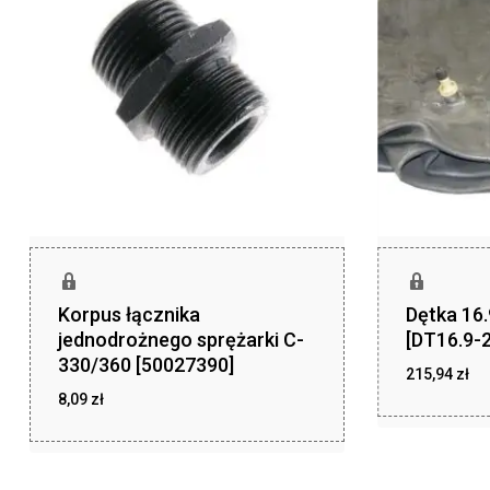
Korpus łącznika
Dętka 16
jednodrożnego sprężarki C-
[DT16.9-2
330/360 [50027390]
215,94
zł
8,09
zł
zł
215,94
zł
8,09