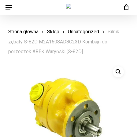
Menu
Skip
Menu
to
main
Strona główna
Sklep
Uncategorized
Silnik
content
zębaty S-82D M2A1608AD8C23D Kombajn do
porzeczek AREK Waryński [S-82D]