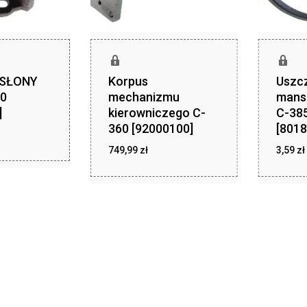
OSŁONY
Korpus
Uszc
0
mechanizmu
mans
]
kierowniczego C-
C-385
360 [92000100]
[8018
zł
,49
zł
749,99
zł
749,99
3,59
zł
z
3,59