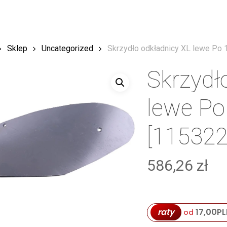
Sklep
Uncategorized
Skrzydło odkładnicy XL lewe Po
Skrzydł
lewe Po
[115322
586,26
zł
raty
17,00
PL
od