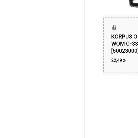
KORPUS 
WOM C-33
[50023000
22,49
zł
22