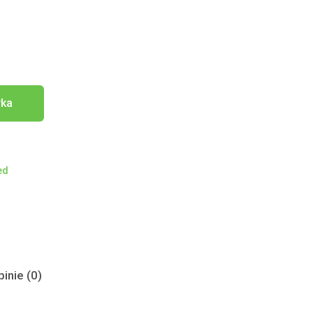
yka
ed
inie (0)