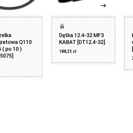
zelka
Dętka 12.4-32 MF3
zetowa Q110
KABAT [DT12.4-32]
 ( po 10 )
zł
188,33
zł
188,33
5075]
ł