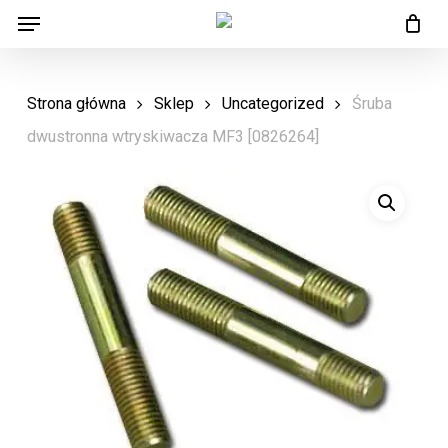
Menu
Skip
Menu
to
main
Strona główna
Sklep
Uncategorized
Śruba
content
dwustronna wtryskiwacza MF3 [0826264]