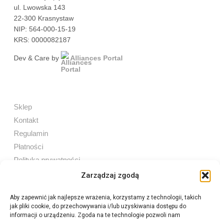
ul. Lwowska 143
22-300 Krasnystaw
NIP: 564-000-15-19
KRS: 0000082187
Dev & Care by
Alliances Portal
Sklep
Kontakt
Regulamin
Płatności
Polityka prywatności
Zarządzaj zgodą
Aby zapewnić jak najlepsze wrażenia, korzystamy z technologii, takich
jak pliki cookie, do przechowywania i/lub uzyskiwania dostępu do
Sprzedaż internetowa
informacji o urządzeniu. Zgoda na te technologie pozwoli nam
Tel:
605 603 753