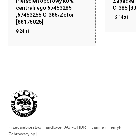
Pierścień oporowy koła
Zapadka 
centralnego 67453285
C-385 [8
,67453255 C-385/Zetor
12,14
zł
[88175025]
zł
12,14
8,24
zł
zł
8,24
Przedsiębiorstwo Handlowe "AGROHURT" Janina i Henryk
Żebrowscy sp.j.