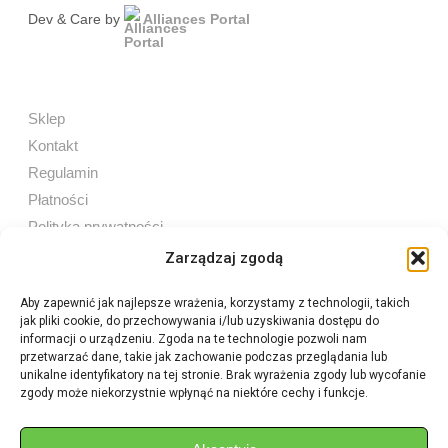
Dev & Care by
Alliances Portal
Sklep
Kontakt
Regulamin
Płatności
Polityka prywatności
Zarządzaj zgodą
Aby zapewnić jak najlepsze wrażenia, korzystamy z technologii, takich
jak pliki cookie, do przechowywania i/lub uzyskiwania dostępu do
Sprzedaż internetowa
informacji o urządzeniu. Zgoda na te technologie pozwoli nam
Tel:
605 603 753
przetwarzać dane, takie jak zachowanie podczas przeglądania lub
unikalne identyfikatory na tej stronie. Brak wyrażenia zgody lub wycofanie
zgody może niekorzystnie wpłynąć na niektóre cechy i funkcje.
Sprzedaż detaliczna
Tel:
82 576 68 80
E-mail:
aukcje.agrohurt@gmail.com