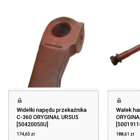
Widełki napędu przekaźnika
Wałek ha
C-360 ORYGINAŁ URSUS
ORYGINA
[50420050U]
[5001911
174,65
zł
188,61
zł