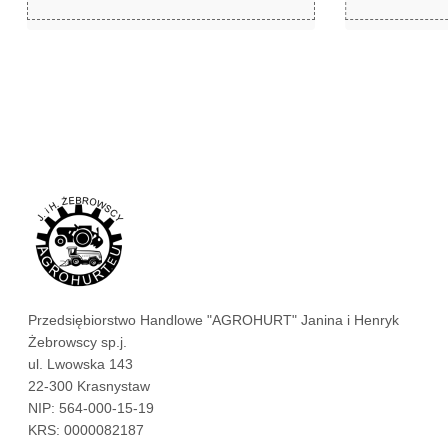
zł
zł
174,65
188,61
Przedsiębiorstwo Handlowe "AGROHURT" Janina i Henryk
Żebrowscy sp.j.
ul. Lwowska 143
22-300 Krasnystaw
NIP: 564-000-15-19
KRS: 0000082187