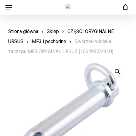
Menu
Skip
Menu
to
main
Strona główna
Sklep
CZĘŚCI ORYGINALNE
content
URSUS
MF3 i pochodne
Sworzeń widłaka
zaczepu MF3 ORYGINAŁ URSUS [1664995M91U]