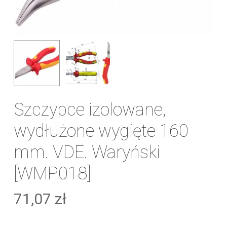
Szczypce izolowane,
wydłużone wygięte 160
mm. VDE. Waryński
[WMP018]
71,07
zł