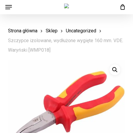
Menu
Skip
Menu
to
main
Strona główna
Sklep
Uncategorized
content
Szczypce izolowane, wydłużone wygięte 160 mm. VDE.
Waryński [WMP018]