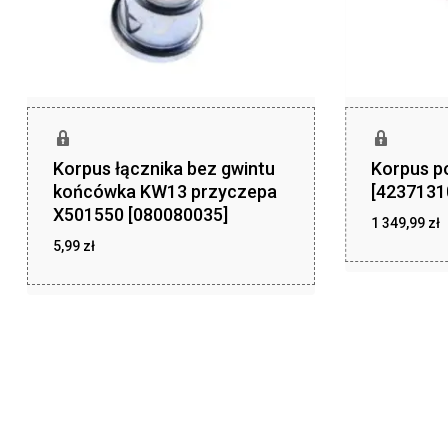
Korpus łącznika bez gwintu
Korpus p
końcówka KW13 przyczepa
[4237131
X501550 [080080035]
1 349,99
zł
5,99
zł
zł
1 349,99
zł
5,99