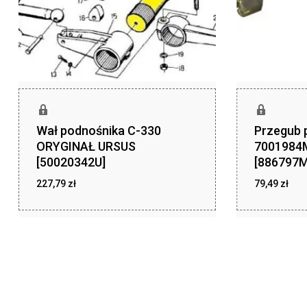
Wał podnośnika C-330
Przegub p
ORYGINAŁ URSUS
7001984
[50020342U]
[886797M
227,79
zł
79,49
zł
zł
zł
227,79
79,49