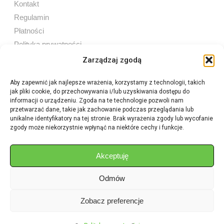
Kontakt
Regulamin
Płatności
Polityka prywatności
Zarządzaj zgodą
Aby zapewnić jak najlepsze wrażenia, korzystamy z technologii, takich
jak pliki cookie, do przechowywania i/lub uzyskiwania dostępu do
Sprzedaż internetowa
informacji o urządzeniu. Zgoda na te technologie pozwoli nam
Tel:
605 603 753
przetwarzać dane, takie jak zachowanie podczas przeglądania lub
unikalne identyfikatory na tej stronie. Brak wyrażenia zgody lub wycofanie
zgody może niekorzystnie wpłynąć na niektóre cechy i funkcje.
Sprzedaż detaliczna
Tel:
82 576 68 80
E-mail:
aukcje.agrohurt@gmail.com
Akceptuję
Odmów
Godziny działania sklepu
Pon–Pt: 8:00 – 16:00
Zobacz preferencje