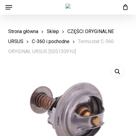
Menu
Skip
Menu
to
main
Strona główna
Sklep
CZĘŚCI ORYGINALNE
content
URSUS
C-360 i pochodne
Termostat C-360
ORYGINAŁ URSUS [50513091U]