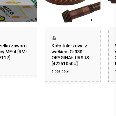
zelka zaworu
Koło talerzowe z
cy MF-4 [RM-
wałkiem C-330
7117]
ORYGINAŁ URSUS
[42251050U]
zł
1 093,49
zł
1 093,49
ł