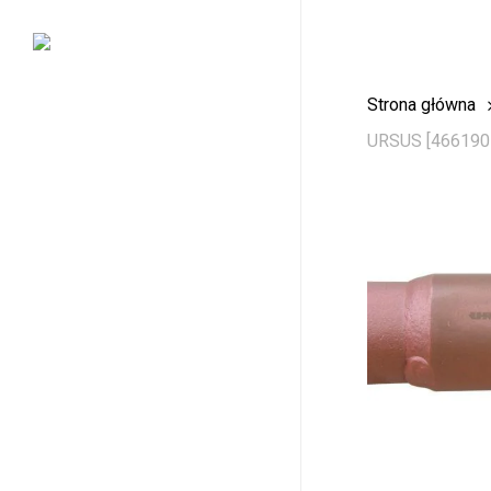
Skip
to
main
Strona główna
content
URSUS [466190