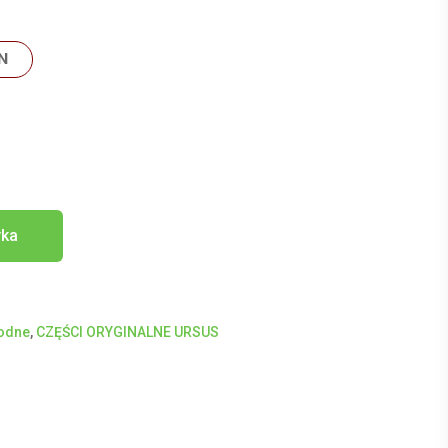
N
yka
hodne
,
CZĘŚCI ORYGINALNE URSUS