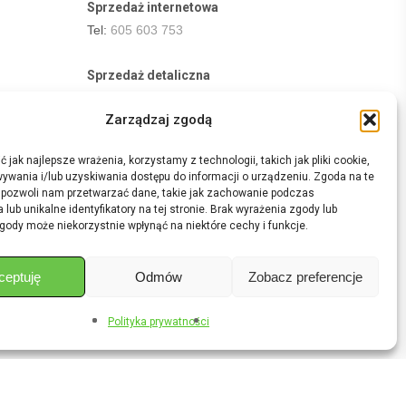
Sprzedaż internetowa
Tel:
605 603 753
Sprzedaż detaliczna
Tel:
82 576 68 80
Zarządzaj zgodą
E-mail:
aukcje.agrohurt@gmail.com
 jak najlepsze wrażenia, korzystamy z technologii, takich jak pliki cookie,
Godziny działania sklepu
ywania i/lub uzyskiwania dostępu do informacji o urządzeniu. Zgoda na te
Pon–Pt: 8:00 – 16:00
 pozwoli nam przetwarzać dane, takie jak zachowanie podczas
 lub unikalne identyfikatory na tej stronie. Brak wyrażenia zgody lub
gody może niekorzystnie wpłynąć na niektóre cechy i funkcje.
ceptuję
Odmów
Zobacz preferencje
Share
Polityka prywatności