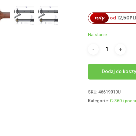
raty
12,50
PL
od
Na stanie
Dodaj do kosz
SKU:
46619010U
Kategorie:
C-360 i poc