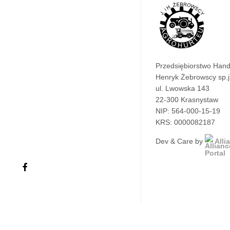
Przedsiębiorstwo Han
Henryk Żebrowscy sp.j
ul. Lwowska 143
22-300 Krasnystaw
NIP: 564-000-15-19
KRS: 0000082187
Dev & Care by
Alli
facebook