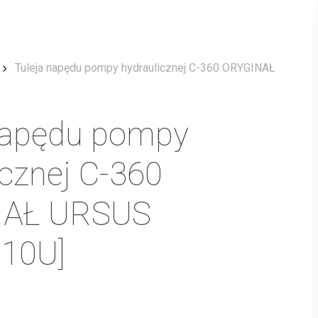
Menu
Tuleja napędu pompy hydraulicznej C-360 ORYGINAŁ
napędu pompy
icznej C-360
NAŁ URSUS
010U]