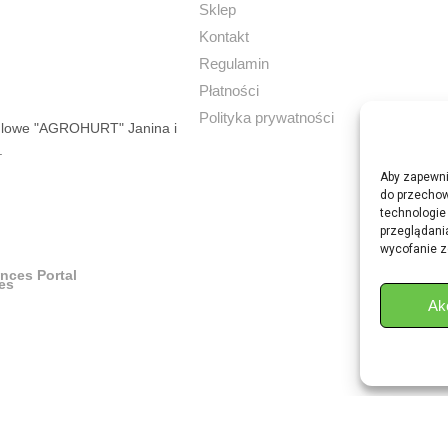
Sklep
Kontakt
Regulamin
Płatności
Polityka prywatności
dlowe "AGROHURT" Janina i
.
Aby zapewnić
do przechow
technologie
przeglądania
wycofanie z
ances Portal
Ak