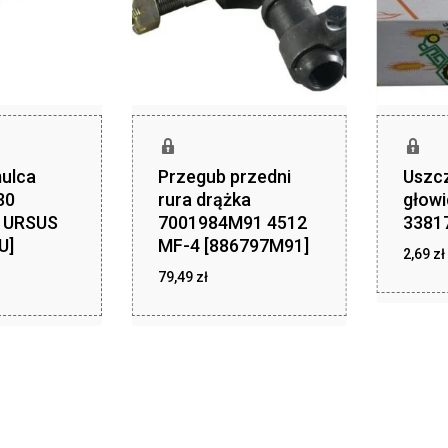
ulca
Przegub przedni
Uszc
30
rura drążka
głowi
 URSUS
7001984M91 4512
3381
U]
MF-4 [886797M91]
2,69
zł
zł
zł
,61
79,49
zł
79,49
z
2,69