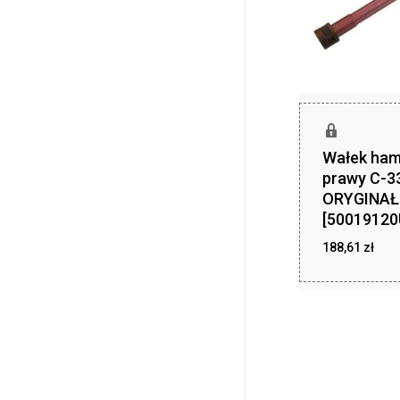
Wałek ham
prawy C-3
ORYGINAŁ
[50019120
188,61
zł
188