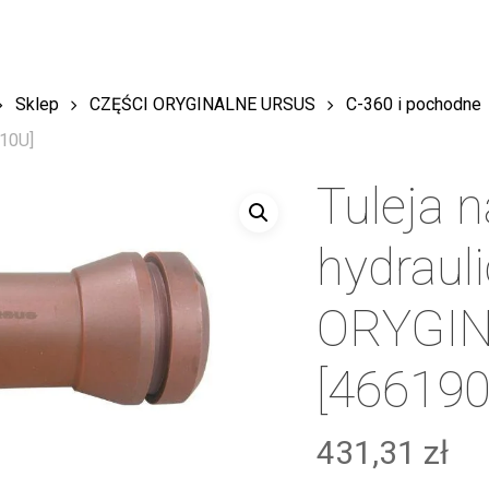
Sklep
CZĘŚCI ORYGINALNE URSUS
C-360 i pochodne
10U]
Tuleja 
hydraul
ORYGI
[46619
431,31
zł