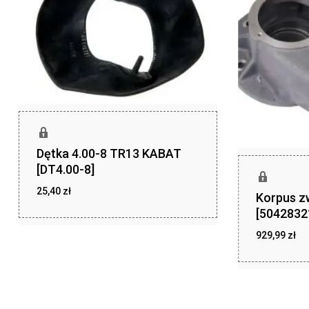
Dętka 4.00-8 TR13 KABAT
[DT4.00-8]
25,40
zł
Korpus z
zł
25,40
[5042832
929,99
zł
zł
929,99