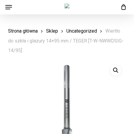
Menu
Skip
Menu
to
main
Strona główna
Sklep
Uncategorized
Wiertło
content
do szkła i glazury 14×95 mm / TEGER [T-W-NWWDSIG-
14/95]