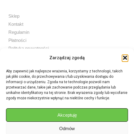
Sklep
Kontakt
Regulamin
Płatności
Polityka prywatności
Zarządzaj zgodą
Aby zapewnić jak najlepsze wrażenia, korzystamy z technologii, takich
jak pliki cookie, do przechowywania i/lub uzyskiwania dostępu do
Sprzedaż internetowa
informacji o urządzeniu. Zgoda na te technologie pozwoli nam
Tel:
605 603 753
przetwarzać dane, takie jak zachowanie podczas przeglądania lub
unikalne identyfikatory na tej stronie. Brak wyrażenia zgody lub wycofanie
zgody może niekorzystnie wpłynąć na niektóre cechy i funkcje.
Sprzedaż detaliczna
Tel:
82 576 68 80
E-mail:
aukcje.agrohurt@gmail.com
Akceptuję
Odmów
Godziny działania sklepu