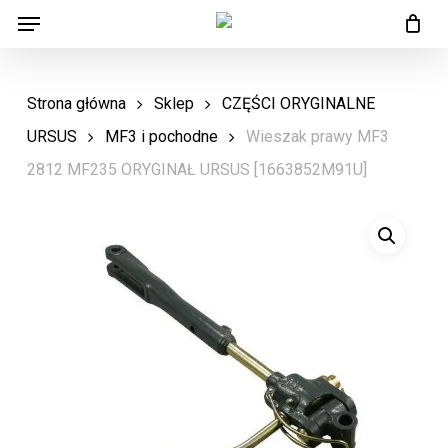
Menu
Skip
Menu
to
main
Strona główna
Sklep
CZĘŚCI ORYGINALNE
content
URSUS
MF3 i pochodne
Wieszak prawy MF3
2812 MF235 ORYGINAŁ URSUS [1663852M91U]