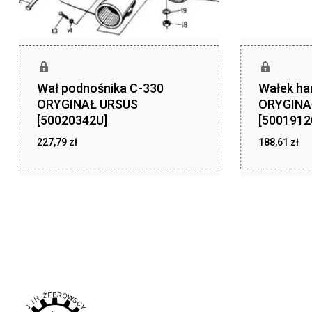
Wał podnośnika C-330
Wałek ha
ORYGINAŁ URSUS
ORYGINA
[50020342U]
[5001912
227,79
zł
188,61
zł
zł
zł
227,79
188,61