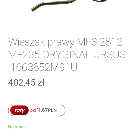
Wieszak prawy MF3 2812
MF235 ORYGINAŁ URSUS
[1663852M91U]
402,45
zł
raty
11,67
PLN
od
Na stanie