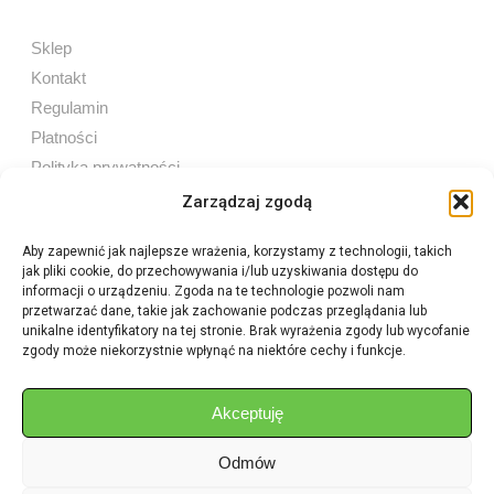
Sklep
Kontakt
Regulamin
Płatności
Polityka prywatności
Zarządzaj zgodą
Aby zapewnić jak najlepsze wrażenia, korzystamy z technologii, takich
jak pliki cookie, do przechowywania i/lub uzyskiwania dostępu do
Sprzedaż internetowa
informacji o urządzeniu. Zgoda na te technologie pozwoli nam
Tel:
605 603 753
przetwarzać dane, takie jak zachowanie podczas przeglądania lub
unikalne identyfikatory na tej stronie. Brak wyrażenia zgody lub wycofanie
zgody może niekorzystnie wpłynąć na niektóre cechy i funkcje.
Sprzedaż detaliczna
Tel:
82 576 68 80
E-mail:
aukcje.agrohurt@gmail.com
Akceptuję
Odmów
Godziny działania sklepu
Pon–Pt: 8:00 – 16:00