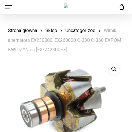
Menu
Skip
Menu
to
main
Strona główna
Sklep
Uncategorized
Wirnik
content
alternatora EX230000. EX260000 C-330 C-360 EXPOM
KWIDZYN eu [EX-242300EX]