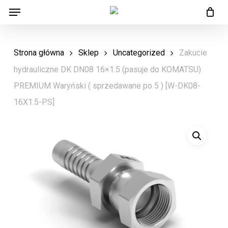
Menu
Skip
Menu
to
main
Strona główna
Sklep
Uncategorized
Zakucie
content
hydrauliczne DK DN08 16×1.5 (pasuje do KOMATSU)
PREMIUM Waryński ( sprzedawane po 5 ) [W-DK08-
16X1.5-PS]