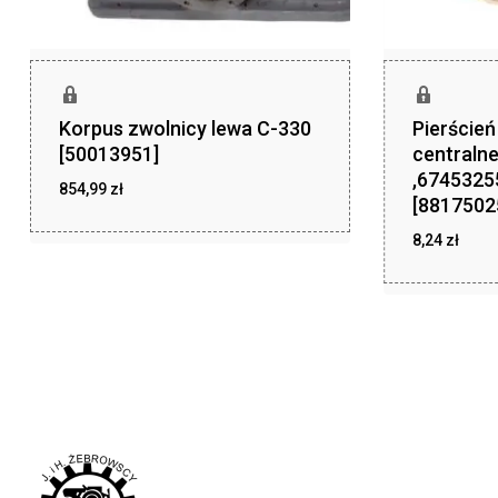
Korpus zwolnicy lewa C-330
Pierście
[50013951]
centraln
,6745325
854,99
zł
[8817502
zł
854,99
8,24
zł
zł
8,24