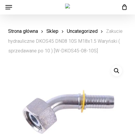
Menu
Skip
Menu
to
main
Strona główna
Sklep
Uncategorized
Zakucie
content
hydrauliczne DKOS45 DN08 10S M18x1.5 Waryński (
sprzedawane po 10 ) [W-DKOS45-08-10S]