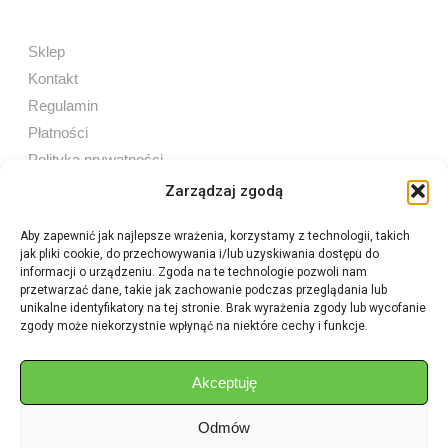
Sklep
Kontakt
Regulamin
Płatności
Polityka prywatności
Zarządzaj zgodą
Aby zapewnić jak najlepsze wrażenia, korzystamy z technologii, takich
jak pliki cookie, do przechowywania i/lub uzyskiwania dostępu do
Sprzedaż internetowa
informacji o urządzeniu. Zgoda na te technologie pozwoli nam
Tel:
605 603 753
przetwarzać dane, takie jak zachowanie podczas przeglądania lub
unikalne identyfikatory na tej stronie. Brak wyrażenia zgody lub wycofanie
zgody może niekorzystnie wpłynąć na niektóre cechy i funkcje.
Sprzedaż detaliczna
Tel:
82 576 68 80
E-mail:
aukcje.agrohurt@gmail.com
Akceptuję
Odmów
Godziny działania sklepu