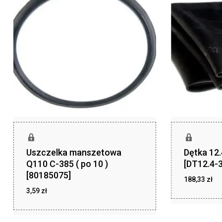
Uszczelka manszetowa
Dętka 12
Q110 C-385 ( po 10 )
[DT12.4-3
[80185075]
188,33
zł
3,59
zł
zł
188,33
zł
3,59