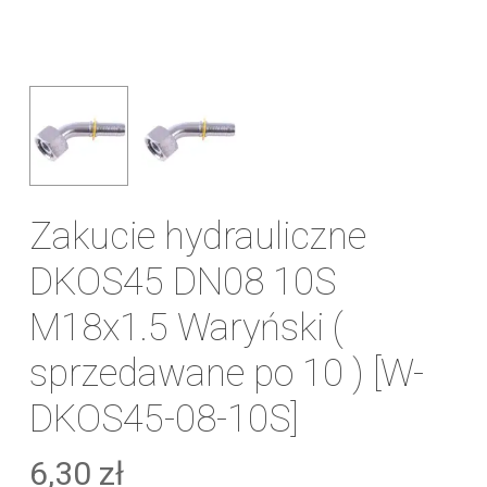
Zakucie hydrauliczne
DKOS45 DN08 10S
M18x1.5 Waryński (
sprzedawane po 10 ) [W-
DKOS45-08-10S]
6,30
zł