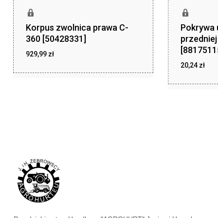
Korpus zwolnica prawa C-
Pokrywa 
360 [50428331]
przednie
[8817511
929,99
zł
20,24
zł
zł
929,99
zł
20,24