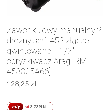
Zawór kulowy manualny 2
drożny serii 453 złącze
gwintowane 1 1/2″
opryskiwacz Arag [RM-
453005A66]
128,25
zł
raty
3,73
PLN
od