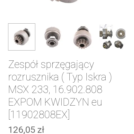
Zespół sprzęgający
rozrusznika ( Typ Iskra )
MSX 233, 16.902.808
EXPOM KWIDZYN eu
[11902808EX]
126,05
zł