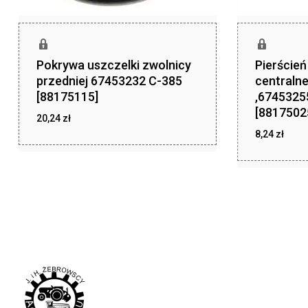
Pokrywa uszczelki zwolnicy
Pierście
przedniej 67453232 C-385
centraln
[88175115]
,6745325
[8817502
20,24
zł
8,24
zł
zł
20,24
zł
8,24